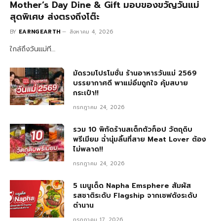
Mother’s Day Dine & Gift มอบของขวัญวันแม่
สุดพิเศษ ส่งตรงถึงโต๊ะ
BY
EARNGEARTH
สิงหาคม 4, 2026
ใกล้ถึงวันแม่ที…
มัดรวมโปรโมชั่น ร้านอาหารวันแม่ 2569
บรรยากาศดี พาแม่อิ่มถูกใจ คุ้มสบาย
กระเป๋า!!
กรกฎาคม 24, 2026
รวม 10 พิกัดร้านสเต็กตัวท็อป วัตถุดิบ
พรีเมียม ฉ่ำนุ่มลิ้นที่สาย Meat Lover ต้อง
ไม่พลาด!!
กรกฎาคม 24, 2026
5 เมนูเด็ด Napha Emsphere สัมผัส
รสชาติระดับ Flagship จากเชฟดังระดับ
ตำนาน
กรกฎาคม 17, 2026