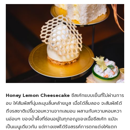
Honey Lemon Cheesecake
ชีสเค้กแบบเย็นที่ไม่ผ่านการ
อบ ให้สัมผัสที่นุ่มละมุนลิ้นคล้ายมูส เมื่อได้ลิ้มลอง จะสัมผัสได้
ถึงรสชาติเปรี้ยวอมหวานจากเลมอน ผสานกับความหอมหวา
นอ่อนๆ ของน้ำผึ้งที่ซ่อนอยู่ในทุกอณูของเนื้อชีสเค้ก แม้จะ
เป็นเมนูเดียวกัน แต่ทางเชฟได้รังสรรค์การตกแต่งให้แตก