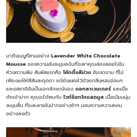
มาถึงเมนูที่สามอย่าง
Lavender White Chocolate
Mousse
ของหวานอันละมุนละไมที่จะพาคุณล่องลอยไปใน
ห้วงความฝัน สัมผัสแรกคือ
โค้ทติ้งสีม่วง
อันงดงาม ที่ไม่
เพียงแค่ให้สีสันสะดุดตา แต่ยังแฝงไว้ด้วยกลิ่นหอมอ่อนๆ
และรสชาติอันเป็นเอกลักษณ์ของ
ดอกลาเวนเดอร์
และเมื่อ
ตักเข้าปาก คุณจะได้พบกับ
ไวท์ช็อกโกแลตมูส
เนื้อเนียนนุ่ม
ละมุนลิ้น ที่จะละลายในปากอย่างช้าๆ มอบความหวานหอม
อย่างลงตัว