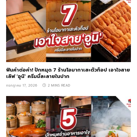
ฟินคำต่อคำ! ปักหมุด 7 ร้านโอมากาเสะตัวท็อป เอาใจสาย
เลิฟ ‘อูนิ’ ครีมมี่ละลายในปาก
กรกฎาคม 17, 2026
2 MINS READ