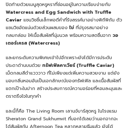
ปิดท้ายด้วยเมนูสุดหรูหราที่ซ่อนอยู่ในความเรียบง่ายกับ
Watercress and Egg Sandwich with Truffle
Caviar
แซนวิชชิ้นเล็กพอดีคำที่รังสรรค์มาอย่างพิถีพิถัน ตัว
แซนวิชอัดแน่นด้วยส่วนผสมของ
ไข่
ที่ปรุงรสมาอย่าง
กลมกล่อม ให้เนื้อสัมผัสที่นุ่มนวล พร้อมความสดชื่นจาก
วอ
เตอร์เครส (Watercress)
และยกระดับความพิเศษเข้าไปอีกเพราะยังได้มีการประดับ
ประดาด้านบนด้วย
ทรัฟเฟิลคาเวียร์ (Truffle Caviar)
เม็ดกลมสีดำแวววาว ที่ไม่เพียงแต่เพิ่มความสวยงาม แต่ยัง
มอบกลิ่นหอมอันเป็นเอกลักษณ์ของทรัฟเฟิล และเนื้อสัมผัสที่
แตกเป๊าะในปาก สร้างประสบการณ์ความอร่อยที่หอมละมุนและ
ตราตรึงใจในทุกคำ
และนี้ก็คือ The Living Room เลานจ์บาร์สุดหรู ในโรงแรม
Sheraton Grand Sukhumvit ที่บอกได้เลยว่านอกจากจะ
ได้สัมผัสกับ Afternoon Tea หลากหลายธีมแล้ว ยังได้