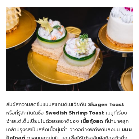
สัมผัสความสดชื่นแบบสแกนดิเนเวียกับ
Skagen Toast
หรือที่รู้จักกันในชื่อ
Swedish Shrimp Toast
เมนูที่เรียบ
ง่ายแต่เต็มเปี่ยมไปด้วยรสชาติของ
เนื้อกุ้งสด
ที่นำมาคลุก
เคล้าปรุงรสเป็นสลัดเนื้อนุ่มฉ่ำ วางอย่างพิถีพิถันลงบน
ขนม
ปังโทสต์
กรอบนอกนุ่มใน และเพื่อให้ได้รสสัมผัสที่ลงตัวยิ่ง