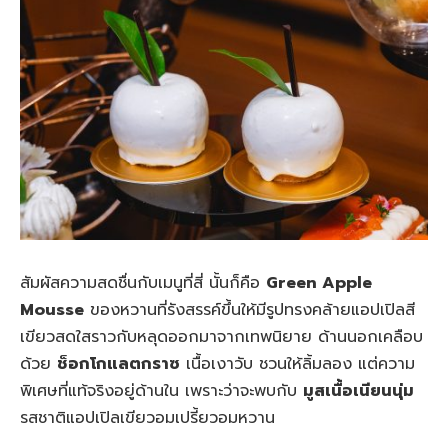
สัมผัสความสดชื่นกับเมนูที่สี่ นั้นก็คือ
Green Apple
Mousse
ของหวานที่รังสรรค์ขึ้นให้มีรูปทรงคล้ายแอปเปิลสี
เขียวสดใสราวกับหลุดออกมาจากเทพนิยาย ด้านนอกเคลือบ
ด้วย
ช็อกโกแลตกราซ
เนื้อเงาวับ ชวนให้ลิ้มลอง แต่ความ
พิเศษที่แท้จริงอยู่ด้านใน เพราะว่าจะพบกับ
มูสเนื้อเนียนนุ่ม
รสชาติแอปเปิลเขียวอมเปรี้ยวอมหวาน