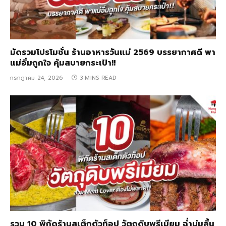
มัดรวมโปรโมชั่น ร้านอาหารวันแม่ 2569 บรรยากาศดี พา
แม่อิ่มถูกใจ คุ้มสบายกระเป๋า!!
กรกฎาคม 24, 2026
3 MINS READ
รวม 10 พิกัดร้านสเต็กตัวท็อป วัตถุดิบพรีเมียม ฉ่ำนุ่มลิ้น