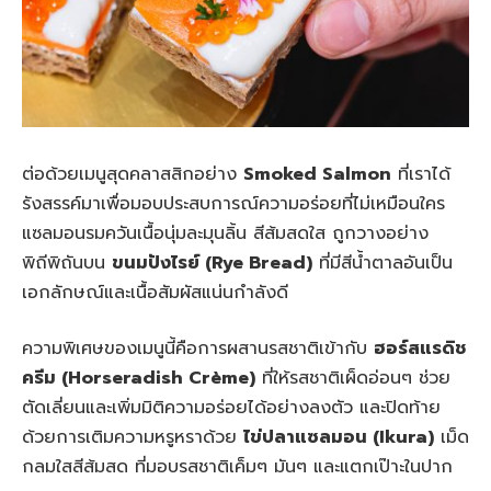
ต่อด้วยเมนูสุดคลาสสิกอย่าง
Smoked Salmon
ที่เราได้
รังสรรค์มาเพื่อมอบประสบการณ์ความอร่อยที่ไม่เหมือนใคร
แซลมอนรมควันเนื้อนุ่มละมุนลิ้น สีส้มสดใส ถูกวางอย่าง
พิถีพิถันบน
ขนมปังไรย์ (Rye Bread)
ที่มีสีน้ำตาลอันเป็น
เอกลักษณ์และเนื้อสัมผัสแน่นกำลังดี
ความพิเศษของเมนูนี้คือการผสานรสชาติเข้ากับ
ฮอร์สแรดิช
ครีม (Horseradish Crème)
ที่ให้รสชาติเผ็ดอ่อนๆ ช่วย
ตัดเลี่ยนและเพิ่มมิติความอร่อยได้อย่างลงตัว และปิดท้าย
ด้วยการเติมความหรูหราด้วย
ไข่ปลาแซลมอน (Ikura)
เม็ด
กลมใสสีส้มสด ที่มอบรสชาติเค็มๆ มันๆ และแตกเป๊าะในปาก