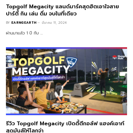
Topgolf Megacity แลนด์มาร์คสุดฮิตเอาใจสาย
ปาร์ตี้ กิน เล่น ดื่ม จบในที่เดียว
BY
EARNGEARTH
มีนาคม 11, 2024
ผ่านมาแล้ว 1 ปี กับ …
รีวิว Topgolf Megacity เปิดตี้ตีกอล์ฟ แฮงค์เอาท์
สุดมันส์ให้โลกจำ