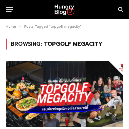
Home
Posts Tagged "topgolf megacity"
»
BROWSING:
TOPGOLF MEGACITY