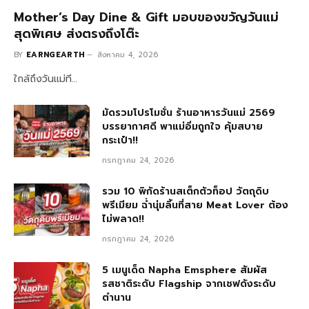
Mother’s Day Dine & Gift มอบของขวัญวันแม่
สุดพิเศษ ส่งตรงถึงโต๊ะ
BY
EARNGEARTH
สิงหาคม 4, 2026
ใกล้ถึงวันแม่ที…
มัดรวมโปรโมชั่น ร้านอาหารวันแม่ 2569
บรรยากาศดี พาแม่อิ่มถูกใจ คุ้มสบาย
กระเป๋า!!
กรกฎาคม 24, 2026
รวม 10 พิกัดร้านสเต็กตัวท็อป วัตถุดิบ
พรีเมียม ฉ่ำนุ่มลิ้นที่สาย Meat Lover ต้อง
ไม่พลาด!!
กรกฎาคม 24, 2026
5 เมนูเด็ด Napha Emsphere สัมผัส
รสชาติระดับ Flagship จากเชฟดังระดับ
ตำนาน