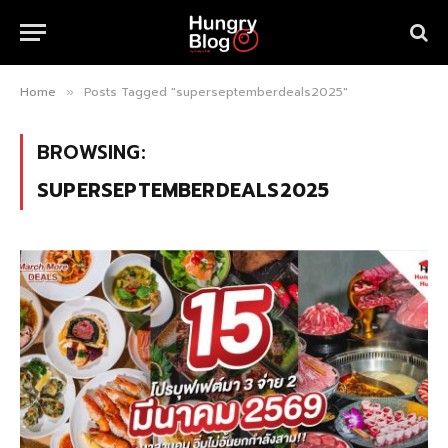
Home
Posts Tagged "superseptemberdeals2025"
»
BROWSING:
SUPERSEPTEMBERDEALS2025