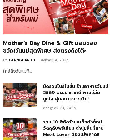
Mother’s Day Dine & Gift มอบของ
ขวัญวันแม่สุดพิเศษ ส่งตรงถึงโต๊ะ
BY
EARNGEARTH
สิงหาคม 4, 2026
ใกล้ถึงวันแม่ที…
มัดรวมโปรโมชั่น ร้านอาหารวันแม่
2569 บรรยากาศดี พาแม่อิ่ม
ถูกใจ คุ้มสบายกระเป๋า!!
กรกฎาคม 24, 2026
รวม 10 พิกัดร้านสเต็กตัวท็อป
วัตถุดิบพรีเมียม ฉ่ำนุ่มลิ้นที่สาย
Meat Lover ต้องไม่พลาด!!