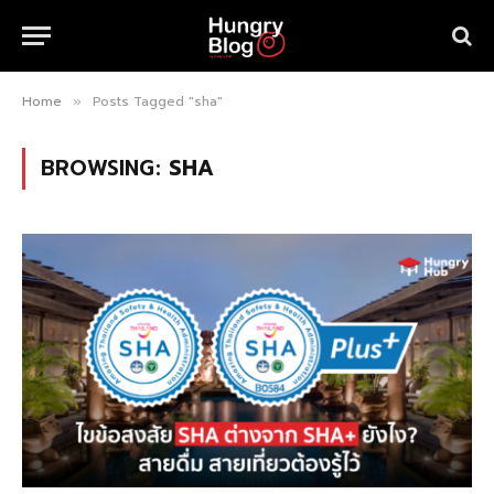
Home
Posts Tagged "sha"
»
BROWSING:
SHA