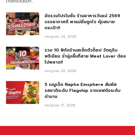
ใกล้ถึงวันแม่ที…
มัดรวมโปรโมชั่น ร้านอาหารวันแม่ 2569
บรรยากาศดี พาแม่อิ่มถูกใจ คุ้มสบาย
กระเป๋า!!
กรกฎาคม 24, 2026
รวม 10 พิกัดร้านสเต็กตัวท็อป วัตถุดิบ
พรีเมียม ฉ่ำนุ่มลิ้นที่สาย Meat Lover ต้อง
ไม่พลาด!!
กรกฎาคม 24, 2026
5 เมนูเด็ด Napha Emsphere สัมผัส
รสชาติระดับ Flagship จากเชฟดังระดับ
ตำนาน
กรกฎาคม 17, 2026