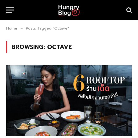
Home
Posts Tagged "Octave"
»
BROWSING:
OCTAVE