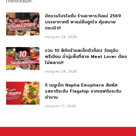
ใกล้ถึงวันแม่ที…
มัดรวมโปรโมชั่น ร้านอาหารวันแม่ 2569
บรรยากาศดี พาแม่อิ่มถูกใจ คุ้มสบาย
กระเป๋า!!
กรกฎาคม 24, 2026
รวม 10 พิกัดร้านสเต็กตัวท็อป วัตถุดิบ
พรีเมียม ฉ่ำนุ่มลิ้นที่สาย Meat Lover ต้อง
ไม่พลาด!!
กรกฎาคม 24, 2026
5 เมนูเด็ด Napha Emsphere สัมผัส
รสชาติระดับ Flagship จากเชฟดังระดับ
ตำนาน
กรกฎาคม 17, 2026