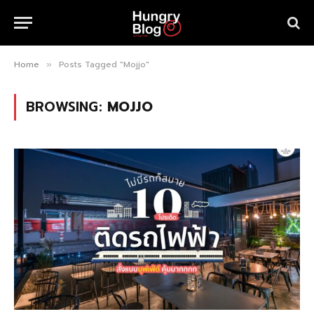
Home
Posts Tagged "Mojjo"
»
BROWSING:
MOJJO