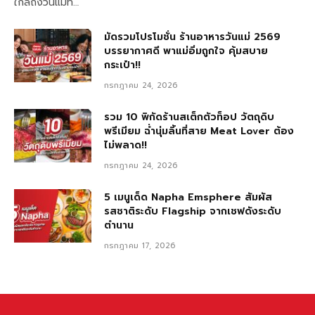
ใกล้ถึงวันแม่ที…
มัดรวมโปรโมชั่น ร้านอาหารวันแม่ 2569
บรรยากาศดี พาแม่อิ่มถูกใจ คุ้มสบาย
กระเป๋า!!
กรกฎาคม 24, 2026
รวม 10 พิกัดร้านสเต็กตัวท็อป วัตถุดิบ
พรีเมียม ฉ่ำนุ่มลิ้นที่สาย Meat Lover ต้อง
ไม่พลาด!!
กรกฎาคม 24, 2026
5 เมนูเด็ด Napha Emsphere สัมผัส
รสชาติระดับ Flagship จากเชฟดังระดับ
ตำนาน
กรกฎาคม 17, 2026