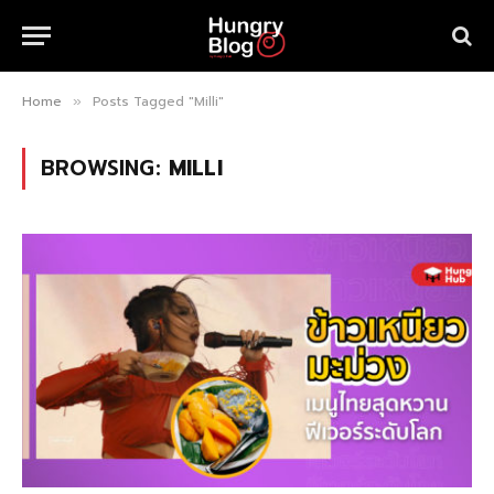
Home
Posts Tagged "Milli"
»
BROWSING:
MILLI