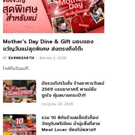
Mother’s Day Dine & Gift มอบของ
ขวัญวันแม่สุดพิเศษ ส่งตรงถึงโต๊ะ
BY
EARNGEARTH
สิงหาคม 4, 2026
ใกล้ถึงวันแม่ที…
มัดรวมโปรโมชั่น ร้านอาหารวันแม่
2569 บรรยากาศดี พาแม่อิ่ม
ถูกใจ คุ้มสบายกระเป๋า!!
กรกฎาคม 24, 2026
รวม 10 พิกัดร้านสเต็กตัวท็อป
วัตถุดิบพรีเมียม ฉ่ำนุ่มลิ้นที่สาย
Meat Lover ต้องไม่พลาด!!