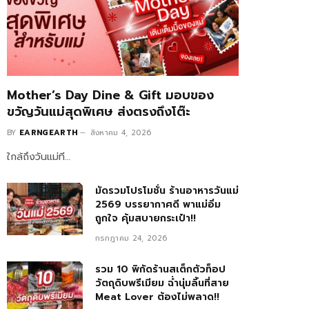
Mother’s Day Dine & Gift มอบของ
ขวัญวันแม่สุดพิเศษ ส่งตรงถึงโต๊ะ
BY
EARNGEARTH
สิงหาคม 4, 2026
ใกล้ถึงวันแม่ที…
มัดรวมโปรโมชั่น ร้านอาหารวันแม่
2569 บรรยากาศดี พาแม่อิ่ม
ถูกใจ คุ้มสบายกระเป๋า!!
กรกฎาคม 24, 2026
รวม 10 พิกัดร้านสเต็กตัวท็อป
วัตถุดิบพรีเมียม ฉ่ำนุ่มลิ้นที่สาย
Meat Lover ต้องไม่พลาด!!