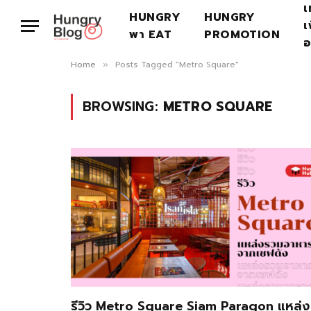
เ
HUNGRY
HUNGRY
เ
พา EAT
PROMOTION
อ
Home
Posts Tagged "Metro Square"
»
BROWSING:
METRO SQUARE
รีวิว Metro Square Siam Paragon แหล่ง