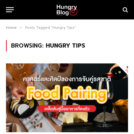
Home
Posts Tagged "Hungry Tips"
»
BROWSING:
HUNGRY TIPS