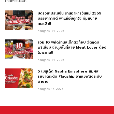
ใกล้ถึงวันแม่ที…
มัดรวมโปรโมชั่น ร้านอาหารวันแม่ 2569
บรรยากาศดี พาแม่อิ่มถูกใจ คุ้มสบาย
กระเป๋า!!
กรกฎาคม 24, 2026
รวม 10 พิกัดร้านสเต็กตัวท็อป วัตถุดิบ
พรีเมียม ฉ่ำนุ่มลิ้นที่สาย Meat Lover ต้อง
ไม่พลาด!!
กรกฎาคม 24, 2026
5 เมนูเด็ด Napha Emsphere สัมผัส
รสชาติระดับ Flagship จากเชฟดังระดับ
ตำนาน
กรกฎาคม 17, 2026