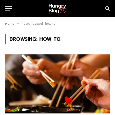
Home
Posts Tagged "how to"
»
BROWSING:
HOW TO