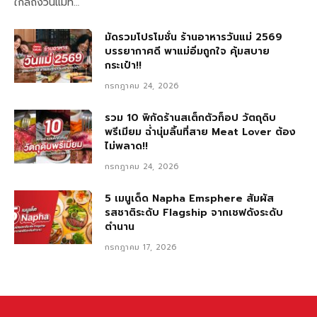
ใกล้ถึงวันแม่ที…
มัดรวมโปรโมชั่น ร้านอาหารวันแม่ 2569
บรรยากาศดี พาแม่อิ่มถูกใจ คุ้มสบาย
กระเป๋า!!
กรกฎาคม 24, 2026
รวม 10 พิกัดร้านสเต็กตัวท็อป วัตถุดิบ
พรีเมียม ฉ่ำนุ่มลิ้นที่สาย Meat Lover ต้อง
ไม่พลาด!!
กรกฎาคม 24, 2026
5 เมนูเด็ด Napha Emsphere สัมผัส
รสชาติระดับ Flagship จากเชฟดังระดับ
ตำนาน
กรกฎาคม 17, 2026