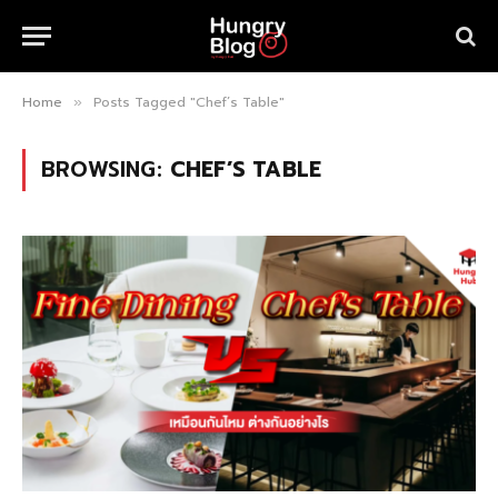
Home
Posts Tagged "Chef’s Table"
»
BROWSING:
CHEF’S TABLE