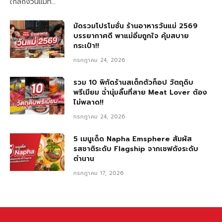
ใกล้ถึงวันแม่ที…
มัดรวมโปรโมชั่น ร้านอาหารวันแม่ 2569
บรรยากาศดี พาแม่อิ่มถูกใจ คุ้มสบาย
กระเป๋า!!
กรกฎาคม 24, 2026
รวม 10 พิกัดร้านสเต็กตัวท็อป วัตถุดิบ
พรีเมียม ฉ่ำนุ่มลิ้นที่สาย Meat Lover ต้อง
ไม่พลาด!!
กรกฎาคม 24, 2026
5 เมนูเด็ด Napha Emsphere สัมผัส
รสชาติระดับ Flagship จากเชฟดังระดับ
ตำนาน
กรกฎาคม 17, 2026