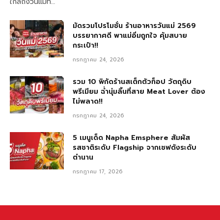
ใกล้ถึงวันแม่ที…
มัดรวมโปรโมชั่น ร้านอาหารวันแม่ 2569
บรรยากาศดี พาแม่อิ่มถูกใจ คุ้มสบาย
กระเป๋า!!
กรกฎาคม 24, 2026
รวม 10 พิกัดร้านสเต็กตัวท็อป วัตถุดิบ
พรีเมียม ฉ่ำนุ่มลิ้นที่สาย Meat Lover ต้อง
ไม่พลาด!!
กรกฎาคม 24, 2026
5 เมนูเด็ด Napha Emsphere สัมผัส
รสชาติระดับ Flagship จากเชฟดังระดับ
ตำนาน
กรกฎาคม 17, 2026