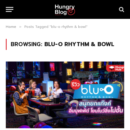
Home
Posts Tagged "blu-o rhythm & bowl"
»
BROWSING:
BLU-O RHYTHM & BOWL