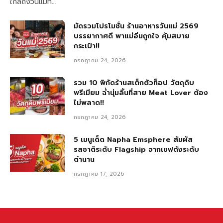
ใกล้ถึงวันแม่ที…
มัดรวมโปรโมชั่น ร้านอาหารวันแม่ 2569
บรรยากาศดี พาแม่อิ่มถูกใจ คุ้มสบาย
กระเป๋า!!
กรกฎาคม 24, 2026
รวม 10 พิกัดร้านสเต็กตัวท็อป วัตถุดิบ
พรีเมียม ฉ่ำนุ่มลิ้นที่สาย Meat Lover ต้อง
ไม่พลาด!!
กรกฎาคม 24, 2026
5 เมนูเด็ด Napha Emsphere สัมผัส
รสชาติระดับ Flagship จากเชฟดังระดับ
ตำนาน
กรกฎาคม 17, 2026