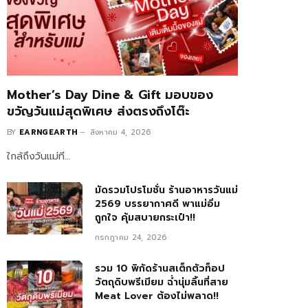
Mother’s Day Dine & Gift มอบของ
ขวัญวันแม่สุดพิเศษ ส่งตรงถึงโต๊ะ
BY
EARNGEARTH
สิงหาคม 4, 2026
ใกล้ถึงวันแม่ที…
มัดรวมโปรโมชั่น ร้านอาหารวันแม่
2569 บรรยากาศดี พาแม่อิ่ม
ถูกใจ คุ้มสบายกระเป๋า!!
กรกฎาคม 24, 2026
รวม 10 พิกัดร้านสเต็กตัวท็อป
วัตถุดิบพรีเมียม ฉ่ำนุ่มลิ้นที่สาย
Meat Lover ต้องไม่พลาด!!