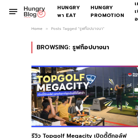
เ
HUNGRY
HUNGRY
เ
พา EAT
PROMOTION
อ
Home
Posts Tagged "รูฟท็อปบางนา"
»
BROWSING:
รูฟท็อปบางนา
รีวิว Topgolf Megacity เปิดตี้ตีกอล์ฟ