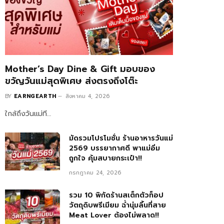
Mother’s Day Dine & Gift มอบของ
ขวัญวันแม่สุดพิเศษ ส่งตรงถึงโต๊ะ
BY
EARNGEARTH
สิงหาคม 4, 2026
ใกล้ถึงวันแม่ที…
มัดรวมโปรโมชั่น ร้านอาหารวันแม่
2569 บรรยากาศดี พาแม่อิ่ม
ถูกใจ คุ้มสบายกระเป๋า!!
กรกฎาคม 24, 2026
รวม 10 พิกัดร้านสเต็กตัวท็อป
วัตถุดิบพรีเมียม ฉ่ำนุ่มลิ้นที่สาย
Meat Lover ต้องไม่พลาด!!