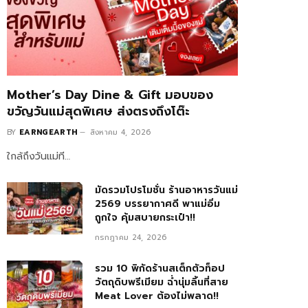
Mother’s Day Dine & Gift มอบของ
ขวัญวันแม่สุดพิเศษ ส่งตรงถึงโต๊ะ
BY
EARNGEARTH
สิงหาคม 4, 2026
ใกล้ถึงวันแม่ที…
มัดรวมโปรโมชั่น ร้านอาหารวันแม่
2569 บรรยากาศดี พาแม่อิ่ม
ถูกใจ คุ้มสบายกระเป๋า!!
กรกฎาคม 24, 2026
รวม 10 พิกัดร้านสเต็กตัวท็อป
วัตถุดิบพรีเมียม ฉ่ำนุ่มลิ้นที่สาย
Meat Lover ต้องไม่พลาด!!