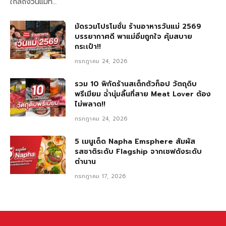
ใกล้ถึงวันแม่ที…
มัดรวมโปรโมชั่น ร้านอาหารวันแม่ 2569
บรรยากาศดี พาแม่อิ่มถูกใจ คุ้มสบาย
กระเป๋า!!
กรกฎาคม 24, 2026
รวม 10 พิกัดร้านสเต็กตัวท็อป วัตถุดิบ
พรีเมียม ฉ่ำนุ่มลิ้นที่สาย Meat Lover ต้อง
ไม่พลาด!!
กรกฎาคม 24, 2026
5 เมนูเด็ด Napha Emsphere สัมผัส
รสชาติระดับ Flagship จากเชฟดังระดับ
ตำนาน
กรกฎาคม 17, 2026