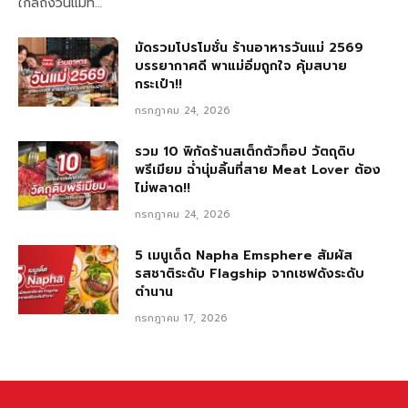
ใกล้ถึงวันแม่ที…
มัดรวมโปรโมชั่น ร้านอาหารวันแม่ 2569
บรรยากาศดี พาแม่อิ่มถูกใจ คุ้มสบาย
กระเป๋า!!
กรกฎาคม 24, 2026
รวม 10 พิกัดร้านสเต็กตัวท็อป วัตถุดิบ
พรีเมียม ฉ่ำนุ่มลิ้นที่สาย Meat Lover ต้อง
ไม่พลาด!!
กรกฎาคม 24, 2026
5 เมนูเด็ด Napha Emsphere สัมผัส
รสชาติระดับ Flagship จากเชฟดังระดับ
ตำนาน
กรกฎาคม 17, 2026