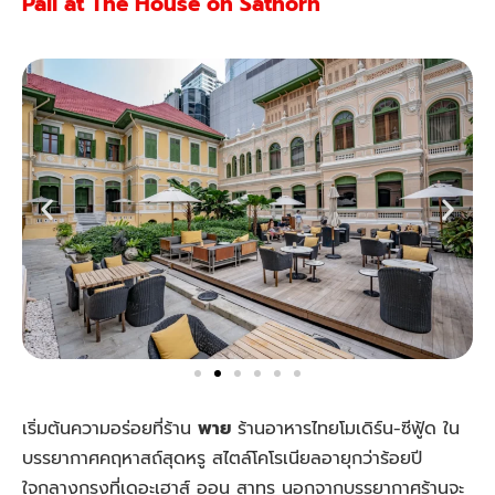
Paii at The House on Sathorn
เริ่มต้นความอร่อยที่ร้าน
พาย
ร้านอาหารไทยโมเดิร์น-ซีฟู้ด ใน
บรรยากาศคฤหาสถ์สุดหรู สไตล์โคโรเนียลอายุกว่าร้อยปี
ใจกลางกรุงที่เดอะเฮาส์ ออน สาทร นอกจากบรรยากาศร้านจะ