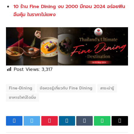
10 ร้าน Fine Dining งบ 2000 มีทอน 2024 อร่อยฟิน
อิ่มคุ้ม ในราคาไม่แพง
Post Views:
3,317
Fine-Dining
ข้อควรรู้เกี่ยวกับ Fine Dining
สาระน่ารู้
อาหารไฟน์ไดนิ่ง
Facebook
Twitter
Pinterest
LinkedIn
Tumblr
WhatsApp
Email