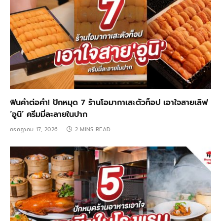
ฟินคำต่อคำ! ปักหมุด 7 ร้านโอมากาเสะตัวท็อป เอาใจสายเลิฟ
‘อูนิ’ ครีมมี่ละลายในปาก
กรกฎาคม 17, 2026
2 MINS READ