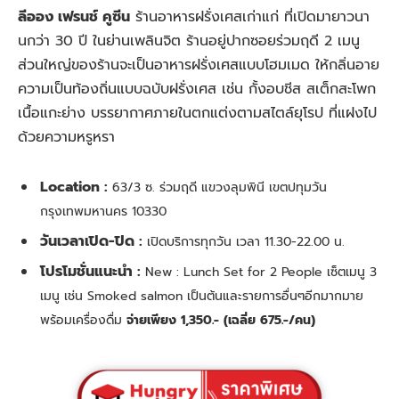
ลีออง เฟรนช์ คูซีน
ร้านอาหารฝรั่งเศสเก่าแก่ ที่เปิดมายาวนา
นกว่า 30 ปี ในย่านเพลินจิต ร้านอยู่ปากซอยร่วมฤดี 2 เมนู
ส่วนใหญ่ของร้านจะเป็นอาหารฝรั่งเศสแบบโฮมเมด ให้กลิ่นอาย
ความเป็นท้องถิ่นแบบฉบับฝรั่งเศส เช่น กั้งอบชีส สเต็กสะโพก
เนื้อแกะย่าง บรรยากาศภายในตกแต่งตามสไตล์ยุโรป ที่แฝงไป
ด้วยความหรูหรา
Location :
63/3 ซ. ร่วมฤดี แขวงลุมพินี เขตปทุมวัน
กรุงเทพมหานคร 10330
วันเวลาเปิด-ปิด :
เปิดบริการทุกวัน เวลา 11.30-22.00 น.
โปรโมชั่นแนะนำ :
New : Lunch Set for 2 People เซ็ตเมนู 3
เมนู เช่น Smoked salmon เป็นต้นและรายการอื่นๆอีกมากมาย
พร้อมเครื่องดื่ม
จ่ายเพียง 1,350.- (เฉลี่ย 675.-/คน)