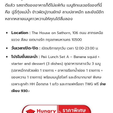
ดีแล้ว รสชาติของอาหารก็ดีไม่แพ้กัน เมนูซิกเนเจอร์ของที่นี่
คือ ฉู่ฉี่กุ้งแม่น้ำ ข้าวผัดปูจานยักษ์ ลาบปลาหมึก และยังมีอีก
หลากหลายเมนูคาวหวานให้คุณได้ลิ้มลอง
Location :
The House on Sathorn, 106 ถนน สาทรเหนือ
แขวง สีลม เขตบางรัก กรุงเทพมหานคร 10500
วันเวลาเปิด-ปิด :
เปิดบริการทุกวัน เวลา 12.00-23.00 น.
โปรโมชั่นแนะนำ :
Paii Lunch Set A – Banana squid +
starter and dessert (3 dishes) ชุดอาหารกลางวัน 3 เมนู
(ปลาหมึกกล้วยผัด 1 รายการ + อาหารเรียกน้ำย่อย 1 รายการ +
ของหวาน 1 รายการ) พร้อมเมนูไฮไลท์ และอีกมากมาย! พิเศษ
เฉพาะลูกค้า HH ม็อกเทล 1 แก้ว และกาแฟหรือชา TWG ฟรี
จ่าย
เพียง 930.-