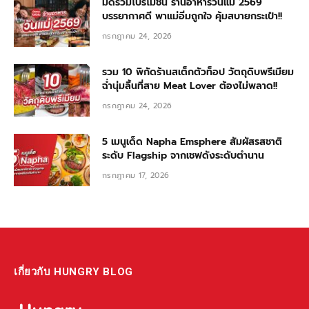
มัดรวมโปรโมชั่น ร้านอาหารวันแม่ 2569
บรรยากาศดี พาแม่อิ่มถูกใจ คุ้มสบายกระเป๋า!!
กรกฎาคม 24, 2026
รวม 10 พิกัดร้านสเต็กตัวท็อป วัตถุดิบพรีเมียม
ฉ่ำนุ่มลิ้นที่สาย Meat Lover ต้องไม่พลาด!!
กรกฎาคม 24, 2026
5 เมนูเด็ด Napha Emsphere สัมผัสรสชาติ
ระดับ Flagship จากเชฟดังระดับตำนาน
กรกฎาคม 17, 2026
เกี่ยวกับ HUNGRY BLOG