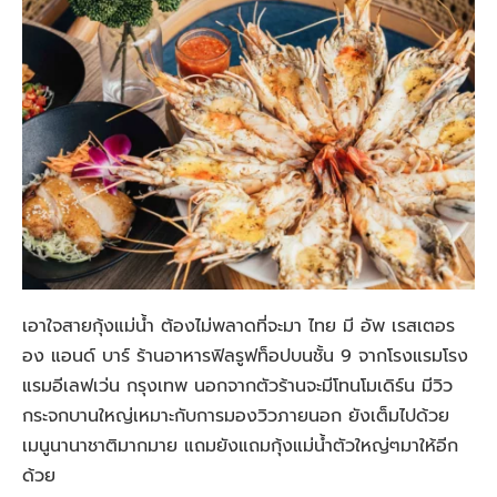
เอาใจสายกุ้งแม่น้ำ ต้องไม่พลาดที่จะมา ไทย มี อัพ เรสเตอร
อง แอนด์ บาร์ ร้านอาหารฟิลรูฟท็อปบนชั้น 9 จากโรงแรมโรง
แรมอีเลฟเว่น กรุงเทพ นอกจากตัวร้านจะมีโทนโมเดิร์น มีวิว
กระจกบานใหญ่เหมาะกับการมองวิวภายนอก ยังเต็มไปด้วย
เมนูนานาชาติมากมาย แถมยังแถมกุ้งแม่น้ำตัวใหญ่ๆมาให้อีก
ด้วย