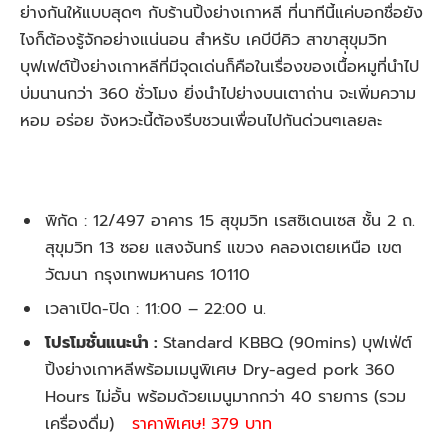
ย่างกันให้แบบสุดๆ กับร้านปิ้งย่างเกาหลี ที่นาทีนี้แค่บอกชื่อยัง
ไงก็ต้องรู้จักอย่างแน่นอน สำหรับ เคบีบีคิว สาขาสุขุมวิท
บุฟเฟต์ปิ้งย่างเกาหลีที่มีจุดเด่นก็คือในเรื่องของเนื้่อหมูที่นำไป
บ่มนานกว่า 360 ชั่วโมง ยิ่งนำไปย่างบนเตาถ่าน จะเพิ่มความ
หอม อร่อย จังหวะนี้ต้องรีบชวนเพื่อนไปกันด่วนๆเลยละ
พิกัด : 12/497 อาคาร 15 สุขุมวิท เรสซิเดนเซส ชั้น 2 ถ.
สุขุมวิท 13 ซอย แสงจันทร์ แขวง คลองเตยเหนือ เขต
วัฒนา กรุงเทพมหานคร 10110
เวลาเปิด-ปิด : 11:00 – 22:00 น.
โปรโมชั่นแนะนำ :
Standard KBBQ (90mins) บุฟเฟ่ต์
ปิ้งย่างเกาหลีพร้อมเมนูพิเศษ Dry-aged pork 360
Hours ไม่อั้น พร้อมด้วยเมนูมากกว่า 40 รายการ (รวม
เครื่องดื่ม)
ราคาพิเศษ!
379
บาท