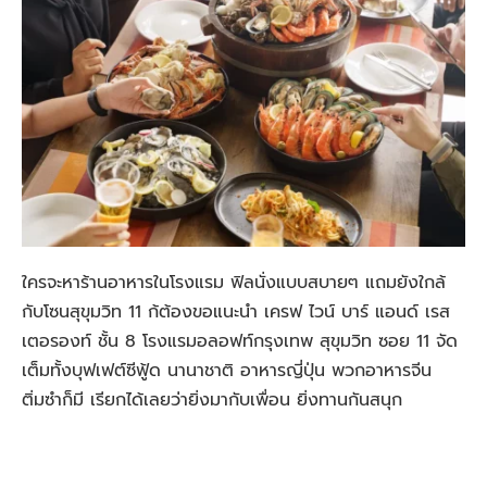
ใครจะหาร้านอาหารในโรงแรม ฟิลนั่งแบบสบายๆ แถมยังใกล้
กับโซนสุขุมวิท 11 ก้ต้องขอแนะนำ เครฟ ไวน์ บาร์ แอนด์ เรส
เตอรองท์ ชั้น 8 โรงแรมอลอฟท์กรุงเทพ สุขุมวิท ซอย 11 จัด
เต็มทั้งบุฟเฟต์ซีฟู้ด นานาชาติ อาหารญี่ปุ่น พวกอาหารจีน
ติ่มซำก็มี เรียกได้เลยว่ายิ่งมากับเพื่อน ยิ่งทานกันสนุก