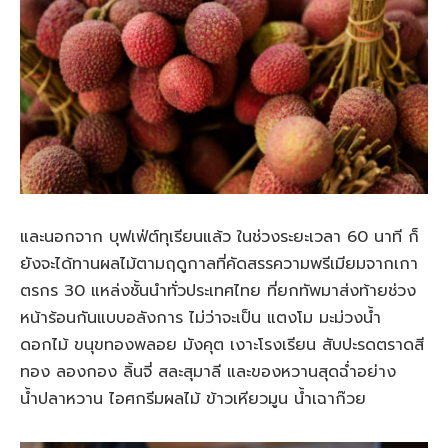
และนอกจาก บุฟเฟ่ต์ทุเรียนแล้ว ในช่วงระยะเวลา 60 นาที ก็
ยังจะได้ทานผลไม้ตามฤดูกาลที่คัดสรรความพรีเมียมจากเกา
ตรกร 30 แหล่งชั้นนำทั่วประเทศไทย ที่ยกทัพมาส่งท้ายช่วง
หน้าร้อนกันแบบอลังการ ไม่ว่าจะเป็น แตงโม มะม่วงน้ำ
ดอกไม้ ขนุขทองพลอย มังคุต เงาะโรงเรียน สับปะรดตราดสี
ทอง ลองกอง ลิ้นจี่ สละสุมาลี และของหวานสุดฉ่ำอย่าง
น้ำปลาหวาน ไอศกรีมผลไม้ ข้าวเหียวมูน น้ำเฉาก๊วย