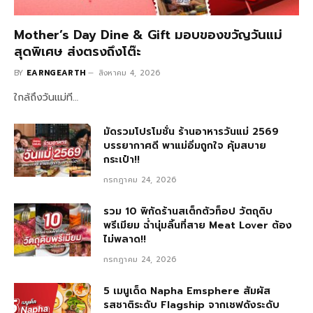
Mother’s Day Dine & Gift มอบของขวัญวันแม่
สุดพิเศษ ส่งตรงถึงโต๊ะ
BY
EARNGEARTH
สิงหาคม 4, 2026
ใกล้ถึงวันแม่ที…
มัดรวมโปรโมชั่น ร้านอาหารวันแม่ 2569
บรรยากาศดี พาแม่อิ่มถูกใจ คุ้มสบาย
กระเป๋า!!
กรกฎาคม 24, 2026
รวม 10 พิกัดร้านสเต็กตัวท็อป วัตถุดิบ
พรีเมียม ฉ่ำนุ่มลิ้นที่สาย Meat Lover ต้อง
ไม่พลาด!!
กรกฎาคม 24, 2026
5 เมนูเด็ด Napha Emsphere สัมผัส
รสชาติระดับ Flagship จากเชฟดังระดับ