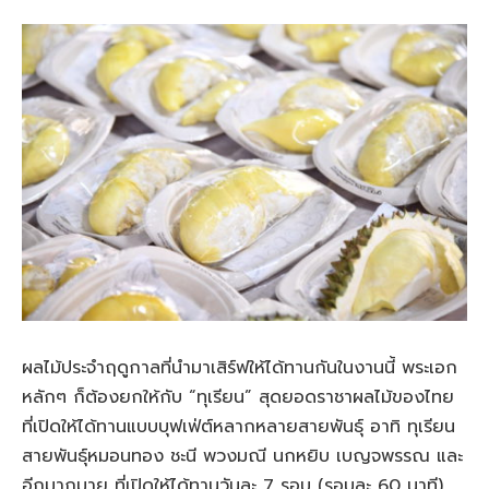
ผลไม้ประจำฤดูกาลที่นำมาเสิร์ฟให้ได้ทานกันในงานนี้ พระเอก
หลักๆ ก็ต้องยกให้กับ “ทุเรียน” สุดยอดราชาผลไม้ของไทย
ที่เปิดให้ได้ทานแบบบุฟเฟ่ต์หลากหลายสายพันธุ์ อาทิ ทุเรียน
สายพันธุ์หมอนทอง ชะนี พวงมณี นกหยิบ เบญจพรรณ และ
อีกมากมาย ที่เปิดให้ได้ทานวันละ 7 รอบ (รอบละ 60 นาที)