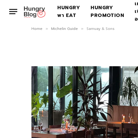
เ
HUNGRY
HUNGRY
เ
พา EAT
PROMOTION
อ
Home
Michelin Guide
Samuay & Sons
»
»