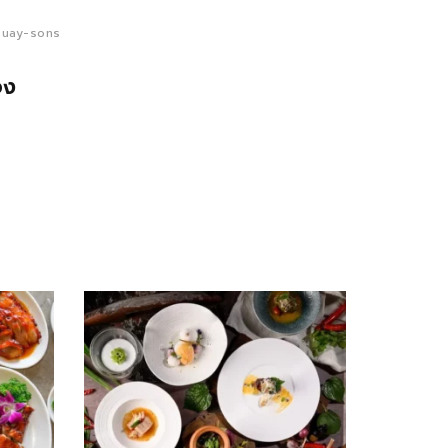
uay-sons
้อง