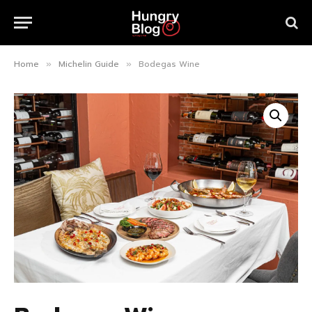
Home
Michelin Guide
Bodegas Wine
»
»