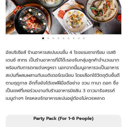
อัลบริเซียส์ ร้านอาหารสเปนบนชั้น 4 โรงแรมชาเทรียม เรสซิ
เดนซ์ สาทร เป็นร้านอาหารที่มีโต๊ะรองรับกลุ่มลูกค้าจำนวนมาก
พร้อมกับการตกแต่งหรูหรา นอกจากนี้เมนูอาหารจะเป็นอาหาร
สเปนที่ผสมผสานกับเมดิเตอร์เรเนียน โดยเลือกใช้วัตถุดิบชั้นดี
ตามฤดูกาล อีกทั้งยังได้เชฟฝีมือดีอย่าง จวน ทานา ดอท ซึ่ง
เป็นเชฟที่เคยร่วมงานกับร้านอาหารมิชลิน 3 ดาวมารังสรรค์
เมนูต่างๆ ใครหลงรักอาหารสเปนอยู่ต้องไม่ควรพลาด
Party Pack (For 1-6 People)