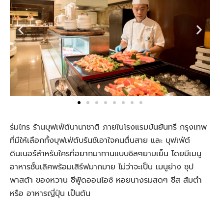
ร่มไทร ร้านบุฟเฟ่ต์นานาชาติ ภายในโรงแรมบันยันทรี กรุงเทพ
ที่มีให้เลือกทั้งบุฟเฟ่ต์บรันช์เอาใจคนตื่นสาย และ บุฟเฟ่ต์
ดินเนอร์สำหรับใครที่อยากมาทานแบบชิลๆยามเย็น โดยมีเมนู
อาหารชั้นเลิศพร้อมเสิร์ฟมากมาย ไม่ว่าจะเป็น เมนูย่าง ซุป
พาสต้า ของหวาน ซีฟู้ดออนไอซ์ หอยนางรมสดๆ ซีส ส้มตำ
หรือ อาหารญี่ปุ่น เป็นต้น