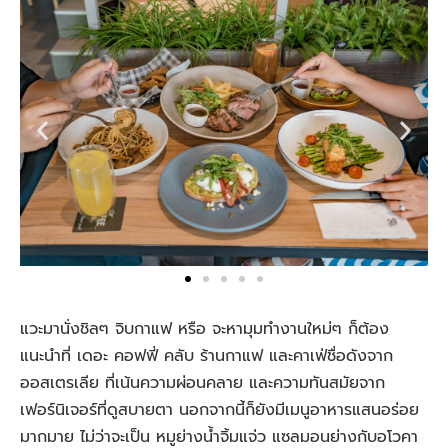
แวะมานั่งชิลๆ จิบกาแฟ หรือ จะหามุมทำงานใหม่ๆ ก็ต้อง
แนะนำที่ เดอะ คอฟฟี่ คลับ ร้านกาแฟ และคาเฟ่ชื่อดังจาก
ออสเตรเลีย ที่เน้นความผ่อนคลาย และความทันสมัยจาก
เฟอร์นิเจอร์ที่ดูสบายตา นอกจากนี้ก็ยังมีเมนูอาหารแสนอร่อย
มากมาย ไม่ว่าจะเป็น หมูย่างน้ำจิ้มแจ่ว แซลมอนย่างกับอโวคา