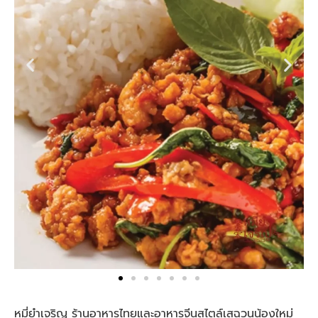
หมี่ยำเจริญ ร้านอาหารไทยและอาหารจีนสไตล์เสฉวนน้องใหม่