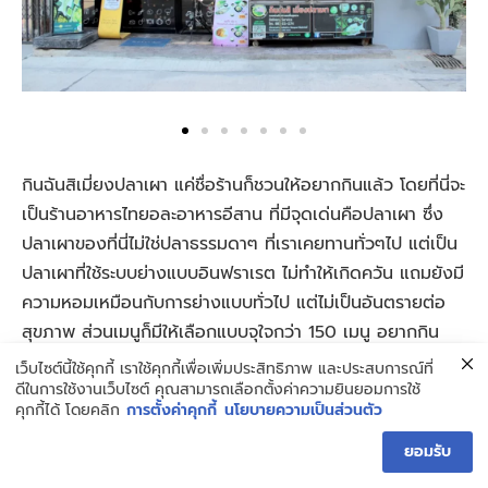
กินฉันสิเมี่ยงปลาเผา แค่ชื่อร้านก็ชวนให้อยากกินแล้ว โดยที่นี่จะ
เป็นร้านอาหารไทยอละอาหารอีสาน ที่มีจุดเด่นคือปลาเผา ซึ่ง
ปลาเผาของที่นี่ไม่ใช่ปลาธรรมดาๆ ที่เราเคยทานทั่วๆไป แต่เป็น
ปลาเผาที่ใช้ระบบย่างแบบอินฟราเรต ไม่ทำให้เกิดควัน แถมยังมี
ความหอมเหมือนกับการย่างแบบทั่วไป แต่ไม่เป็นอันตรายต่อ
สุขภาพ ส่วนเมนูก็มีให้เลือกแบบจุใจกว่า 150 เมนู อยากกิน
อะไรก็สั่งโล้ด
เว็บไซต์นี้ใช้คุกกี้ เราใช้คุกกี้เพื่อเพิ่มประสิทธิภาพ และประสบการณ์ที่
ดีในการใช้งานเว็บไซต์ คุณสามารถเลือกตั้งค่าความยินยอมการใช้
คุกกี้ได้ โดยคลิก
การตั้งค่าคุกกี้
นโยบายความเป็นส่วนตัว
Party Pack (สำหรับ 1-2 ท่าน)
ยอมรับ