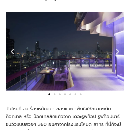
วันไหนที่เจอเรื่องหนักๆมา ลองแวะมาพักใจให้สบายๆกับ
ค็อกเทล หรือ ม็อคเทลสักแก้วจาก เดอะรูฟท็อป รูฟท็อปบาร์
ชมวิวแบบสวยๆ 360 องศาจากโรงแรมโหมด สาทร ที่นี่ก็จะมี