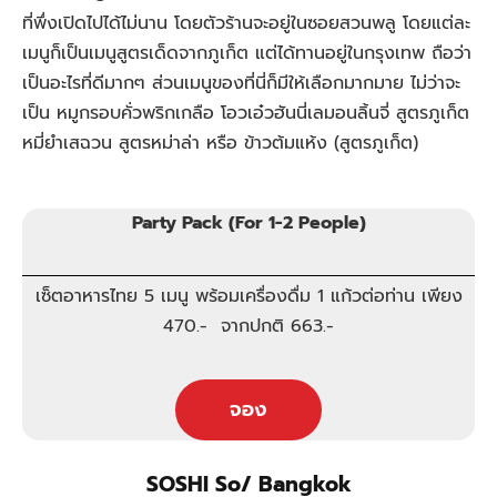
ที่พึ่งเปิดไปได้ไม่นาน โดยตัวร้านจะอยู่ในซอยสวนพลู โดยแต่ละ
เมนูก็เป็นเมนูสูตรเด็ดจากภูเก็ต แต่ได้ทานอยู่ในกรุงเทพ ถือว่า
เป็นอะไรที่ดีมากๆ ส่วนเมนูของที่นี่ก็มีให้เลือกมากมาย ไม่ว่าจะ
เป็น หมูกรอบคั่วพริกเกลือ โอวเอ๋วฮันนี่เลมอนลิ้นจี่ สูตรภูเก็ต
หมี่ยำเสฉวน สูตรหม่าล่า หรือ ข้าวต้มแห้ง (สูตรภูเก็ต)
Party Pack (For 1-2 People)
เซ็ตอาหารไทย 5 เมนู พร้อมเครื่องดื่ม 1 แก้วต่อท่าน เพียง
470
.- จากปกติ 663.-
จอง
SOSHI So/ Bangkok