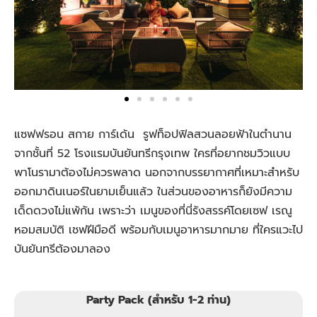
แซฟฟรอน สกาย การ์เด้น รูฟท็อปฟิลสวนลอยฟ้าในตำนาน
จากชั้นที่ 52 โรงแรมบันยันทรีกรุงเทพ ใครที่อยากชมวิวแบบ
พาโนรามาต้องไม่ควรพลาด นอกจากบรรยากาศที่เหมาะสำหรับ
ออกมาดินเนอร์ในยามเย็นแล้ว ในส่วนของอาหารก็ยังมีความ
เด็ดดวงไม่แพ้กัน เพราะว่า เมนูของที่นี่รังสรรค์โดยเซฟ เรณู
หอมสมบัติ เชฟฝีมือดี พร้อมกับเมนูอาหารมากมาย ที่ใครแวะไป
บันยันทรีต้องมาลอง
Party Pack (สำหรับ 1-2 ท่าน)