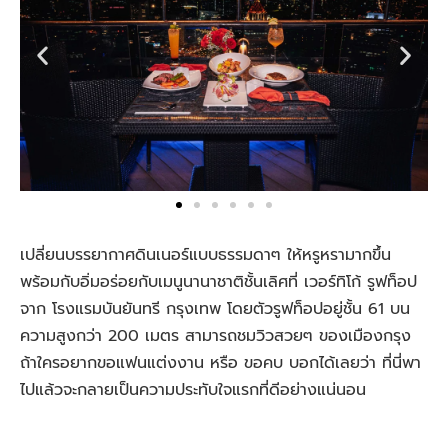
เปลี่ยนบรรยากาศดินเนอร์แบบธรรมดาๆ ให้หรูหรามากขึ้น
พร้อมกับอิ่มอร่อยกับเมนูนานาชาติชั้นเลิศที่ เวอร์ทิโก้ รูฟท็อป
จาก โรงแรมบันยันทรี กรุงเทพ โดยตัวรูฟท็อปอยู่ชั้น 61 บน
ความสูงกว่า 200 เมตร สามารถชมวิวสวยๆ ของเมืองกรุง
ถ้าใครอยากขอแฟนแต่งงาน หรือ ขอคบ บอกได้เลยว่า ที่นี่พา
ไปแล้วจะกลายเป็นความประทับใจแรกที่ดีอย่างแน่นอน