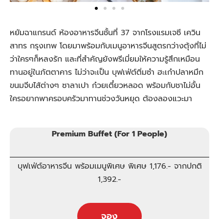
หยัมฉาแกรนด์ ห้องอาหารจีนชั้นที่ 37 จากโรงแรมเจซี เควิน
สาทร กรุงเทพ โดยมาพร้อมกับเมนูอาหารจีนสูตรกว่างตุ้งที่ไม่
ว่าใครๆก็หลงรัก และที่สำคัญยังพรีเมี่ยมให้ความรู้สึกเหมือน
ทานอยู่ในภัตตาคาร ไม่ว่าจะเป็น บุฟเฟ่ต์ติ่มซำ ฮะเก๋าปลาหมึก
ขนมจีบไส้ต่างๆ ซาลาเปา ก๋วยเตี๋ยวหลอด พร้อมกับชาไม่อั้น
ใครอยากพาครอบครัวมาทานช่วงวันหยุด ต้องลองแวะมา
Premium Buffet (For 1 People)
บุฟเฟ่ต์อาหารจีน พร้อมเมนูพิเศษ พิเศษ 1,176.- จากปกติ
1,392.-
จอง