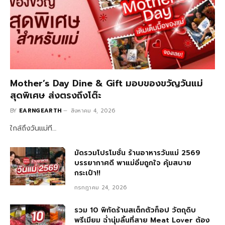
Mother’s Day Dine & Gift มอบของขวัญวันแม่
สุดพิเศษ ส่งตรงถึงโต๊ะ
BY
EARNGEARTH
สิงหาคม 4, 2026
ใกล้ถึงวันแม่ที…
มัดรวมโปรโมชั่น ร้านอาหารวันแม่ 2569
บรรยากาศดี พาแม่อิ่มถูกใจ คุ้มสบาย
กระเป๋า!!
กรกฎาคม 24, 2026
รวม 10 พิกัดร้านสเต็กตัวท็อป วัตถุดิบ
พรีเมียม ฉ่ำนุ่มลิ้นที่สาย Meat Lover ต้อง