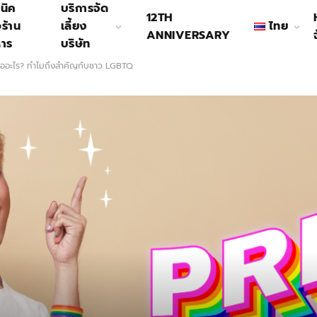
นิค
บริการจัด
12TH
อร้าน
เลี้ยง
ไทย
ANNIVERSARY
หาร
บริษัท
ืออะไร? ทำไมถึงสำคัญกับชาว LGBTQ