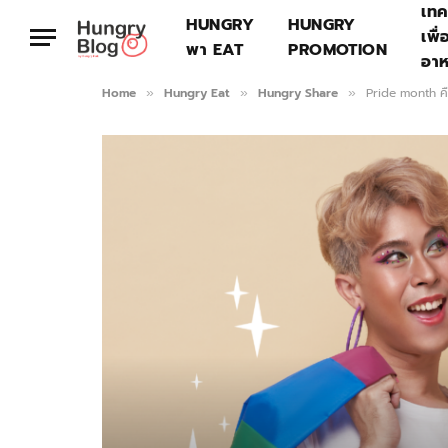
เทค
HUNGRY
HUNGRY
เพื่
พา EAT
PROMOTION
อา
Home
Hungry Eat
Hungry Share
Pride month ค
»
»
»