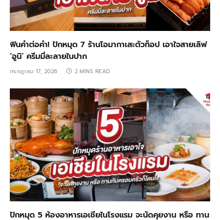
ฟินคำต่อคำ! ปักหมุด 7 ร้านโอมากาเสะตัวท็อป เอาใจสายเลิฟ
‘อูนิ’ ครีมมี่ละลายในปาก
กรกฎาคม 17, 2026
2 MINS READ
ปักหมุด 5 ห้องอาหารเอเชียในโรงแรม จะนัดคุยงาน หรือ ทาน