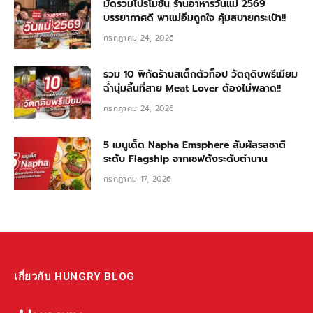
มัดรวมโปรโมชั่น ร้านอาหารวันแม่ 2569
บรรยากาศดี พาแม่อิ่มถูกใจ คุ้มสบายกระเป๋า!!
กรกฎาคม 24, 2026
รวม 10 พิกัดร้านสเต็กตัวท็อป วัตถุดิบพรีเมียม
ฉ่ำนุ่มลิ้นที่สาย Meat Lover ต้องไม่พลาด!!
กรกฎาคม 24, 2026
5 เมนูเด็ด Napha Emsphere สัมผัสรสชาติ
ระดับ Flagship จากเชฟดังระดับตำนาน
กรกฎาคม 17, 2026
เกี่ยวกับ HUNGRY BLOG