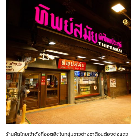
ร้านผัดไทยเจ้าดังที่ฮอตฮิตในกลุ่มชาวต่างชาติจนต้องต่อแถว