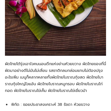
ผัดไทยโต้รุ่งเอาใจคนนอนดึกแห่งย่านห้วยขวาง ผัดไทยของที่นี่
ผัดมาอย่างดีไม่มันไม่เลี่ยน รสชาติกลมกล่อมแทบไม่ต้องปรุง
อะไรเพิ่ม เมนูก็หลากหลายทั้งผัดไทยโบราณกุ้งสด ผัดไทยโบา
ราณกุ้งใหญ่ไจแอ้น ผัดไทยโบราณหมูกรอบ ผัดไทยโบราณไก่
ทอด ผัดไทยโบราณไข่เค็ม ผัดไทยโบราณไข่เยี่ยวม้า
พิกัด : ซอยประชาสงเคราะห์ 38 รัชดา ห้วยขวาง​