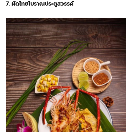
7. ผัดไทยโบราณประตูสวรรค์