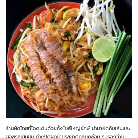
ร้านผัดไทยที่โดดเด่นด้วยกั้ง”ซส์ใหญ่ยักษ์ นำมาผัดกับเส้นและ
ซอสรสเข้มข้น ทำให้ได้ผัดไทยรสชาติกลมกล่อม รับรองว่าไม่