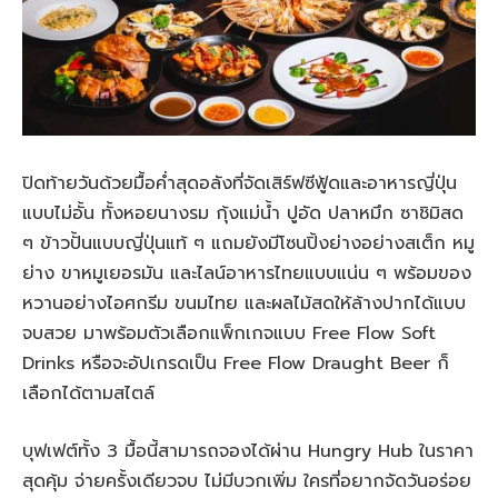
ปิดท้ายวันด้วยมื้อค่ำสุดอลังที่จัดเสิร์ฟซีฟู้ดและอาหารญี่ปุ่น
แบบไม่อั้น ทั้งหอยนางรม กุ้งแม่น้ำ ปูอัด ปลาหมึก ซาชิมิสด
ๆ ข้าวปั้นแบบญี่ปุ่นแท้ ๆ แถมยังมีโซนปิ้งย่างอย่างสเต็ก หมู
ย่าง ขาหมูเยอรมัน และไลน์อาหารไทยแบบแน่น ๆ พร้อมของ
หวานอย่างไอศกรีม ขนมไทย และผลไม้สดให้ล้างปากได้แบบ
จบสวย มาพร้อมตัวเลือกแพ็กเกจแบบ Free Flow Soft
Drinks หรือจะอัปเกรดเป็น Free Flow Draught Beer ก็
เลือกได้ตามสไตล์
บุฟเฟต์ทั้ง 3 มื้อนี้สามารถจองได้ผ่าน Hungry Hub ในราคา
สุดคุ้ม จ่ายครั้งเดียวจบ ไม่มีบวกเพิ่ม ใครที่อยากจัดวันอร่อย