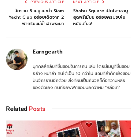
PREVIOUS ARTICLE
NEXT ARTICLE
มัดรวม 8 เมนูแนะนํา Siam
Shabu Square เปิดโลกชาบู
Yacht Club อร่อยเด็ดจาก 2
สุดพรีเมียม อร่อยครบจบใน
ฟากริมแม่น้ำเจ้าพระยา
หม้อเดียว!
Earngearth
บุคคลลึกลับที่ชื่นชอบในการกิน เล่น โดยมีเมนูที่ชื่นชอบ
อย่าง หม่าล่า กินได้เป็น 10 กว่าไม้ แถมที่สำคัญยังชอบ
ปั่นจักรยานอีกด้วย สิ่งที่ผมเป็นกังวลก็คือความหล่อ
ของตัวเอง คนที่ออฟฟิศชอบบอกว่าผม "หล่อเท่"
Related
Posts