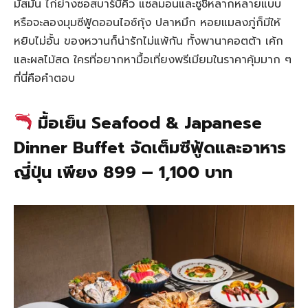
มัสมั่น ไก่ย่างซอสบาร์บีคิว แซลมอนและซูชิหลากหลายแบบ
หรือจะลองมุมซีฟู้ดออนไอซ์กุ้ง ปลาหมึก หอยแมลงภู่ก็มีให้
หยิบไม่อั้น ของหวานก็น่ารักไม่แพ้กัน ทั้งพานาคอตต้า เค้ก
และผลไม้สด ใครที่อยากหามื้อเที่ยงพรีเมียมในราคาคุ้มมาก ๆ
ที่นี่คือคำตอบ
มื้อเย็น Seafood & Japanese
Dinner Buffet จัดเต็มซีฟู้ดและอาหาร
ญี่ปุ่น เพียง 899 – 1,100 บาท