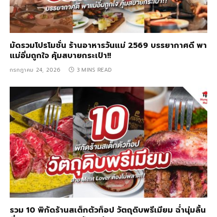
มัดรวมโปรโมชั่น ร้านอาหารวันแม่ 2569 บรรยากาศดี พา
แม่อิ่มถูกใจ คุ้มสบายกระเป๋า!!
กรกฎาคม 24, 2026
3 MINS READ
รวม 10 พิกัดร้านสเต็กตัวท็อป วัตถุดิบพรีเมียม ฉ่ำนุ่มลิ้น