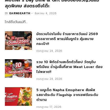
Mother’s Day Dine & Gift มอบของขวัญวันแม่
สุดพิเศษ ส่งตรงถึงโต๊ะ
BY
EARNGEARTH
สิงหาคม 4, 2026
ใกล้ถึงวันแม่ที…
มัดรวมโปรโมชั่น ร้านอาหารวันแม่ 2569
บรรยากาศดี พาแม่อิ่มถูกใจ คุ้มสบาย
กระเป๋า!!
กรกฎาคม 24, 2026
รวม 10 พิกัดร้านสเต็กตัวท็อป วัตถุดิบ
พรีเมียม ฉ่ำนุ่มลิ้นที่สาย Meat Lover ต้อง
ไม่พลาด!!
กรกฎาคม 24, 2026
5 เมนูเด็ด Napha Emsphere สัมผัส
รสชาติระดับ Flagship จากเชฟดังระดับ
ตำนาน
กรกฎาคม 17, 2026