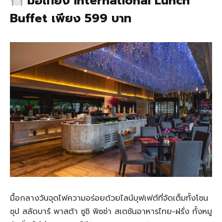
มื้อเที่ยง International Lunch
Buffet เพียง 599 บาท
มื้อกลางวันจุดไฟความอร่อยด้วยไลน์บุฟเฟต์ที่จัดเต็มทั้งโซน
ซุป สลัดบาร์ พาสต้า ซูชิ พิซซ่า สเตชันอาหารไทย-ฝรั่ง ทั้งหมู