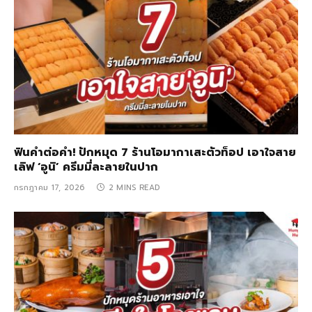
ฟินคำต่อคำ! ปักหมุด 7 ร้านโอมากาเสะตัวท็อป เอาใจสาย
เลิฟ ‘อูนิ’ ครีมมี่ละลายในปาก
กรกฎาคม 17, 2026
2 MINS READ