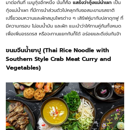
มาต่อกันที่ เมนูกุ้งอีกหนึ่ง นั่นก็คือ
แสร้งว่ากุ้งแม่น้ำเผา
เป็น
กุ้งแม่น้ำเผา ที่มีการนำส่วนตัวไปคลุกกับซอสมะขามรสชาติ
เปรี้ยวอมหวานและผักสมุนไพรต่าง ๆ เสิร์ฟคู่มากับปลาดุกฟู ที่
มีความกรอบ ไม่อมน้ำมัน และผัก แนะนำว่าให้ทานคู่กันทั้งหมด
เพื่อเพิ่มอรรถรส หรือจะทานแยกกันก็ได้ อร่อยและดีเช่นกันจ้า
ขนมจีนน้ำยาปู (Thai Rice Noodle with
Southern Style Crab Meat Curry and
Vegetables)