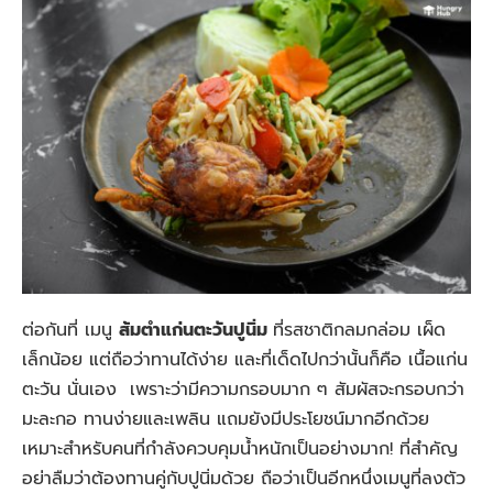
ต่อกันที่ เมนู
ส้มตำแก่นตะวันปูนิ่ม
ที่รสชาติกลมกล่อม เผ็ด
เล็กน้อย แต่ถือว่าทานได้ง่าย และที่เด็ดไปกว่านั้นก็คือ เนื้อแก่น
ตะวัน นั่นเอง เพราะว่ามีความกรอบมาก ๆ สัมผัสจะกรอบกว่า
มะละกอ ทานง่ายและเพลิน แถมยังมีประโยชน์มากอีกด้วย
เหมาะสำหรับคนที่กำลังควบคุมน้ำหนักเป็นอย่างมาก! ที่สำคัญ
อย่าลืมว่าต้องทานคู่กับปูนิ่มด้วย ถือว่าเป็นอีกหนึ่งเมนูที่ลงตัว