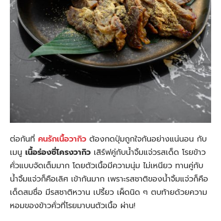
ต่อกันที่
คนรักเนื้อวากิว
ต้องกดปุ่มถูกใจกันอย่างแน่นอน กับ
เมนู
เนื้อร่องซี่โครงวากิว
เสิร์ฟคู่กับน้ำจิ้มแจ่วรสเด็ด โรยข้าว
คั่วแบบจัดเต็มมาก โดยตัวเนื้อมีความนุ่ม ไม่เหนียว ทานคู่กับ
น้ำจิ้มแจ่วก็คือเลิศ เข้ากันมาก เพราะรสชาติของน้ำจิ้มแจ่วก็คือ
เด็ดสมชื่อ มีรสชาติหวาน เปรี้ยว เผ็ดนิด ๆ ตบท้ายด้วยความ
หอมของข้าวคั่วที่โรยมาบนตัวเนื้อ ผ่าน!