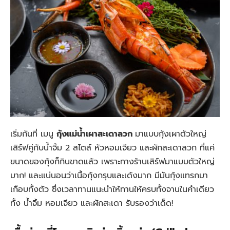
เริ่มกันที่ เมนู
กุ้งแม่น้ำเผาสะเดาลวก
มาแบบกุ้งเผาตัวใหญ่
เสิร์ฟคู่กับน้ำจิ้ม 2 สไตล์ หัวหอมเจียว และผักสะเดาลวก ที่แค่
ขนาดของกุ้งก็กินขาดแล้ว เพราะทางร้านเสิร์ฟมาแบบตัวใหญ่
มาก! และแน่นอนว่าเนื้อกุ้งกรุบและเด้งมาก มีมันกุ้งแทรกมา
เกือบทั้งตัว ซึ่งเวลาทานแนะนำให้ทานให้ครบทั้งจานในคำเดียว
ทั้ง น้ำจิ้ม หอมเจียว และผักสะเดา รับรองว่าเด็ด!