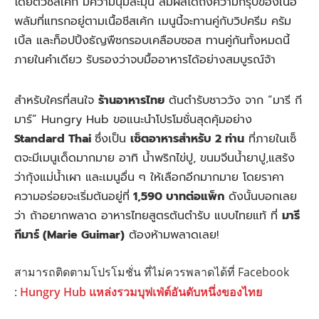
โดยตัวชีสเค้ก มีความนุ่มละมุน สัมผัสได้ถึงความกรุบของเนื้อ
พลัมที่แทรกอยู่ตามเนื้อชีสเค้ก เมนูนี้จะทานคู่กับวิปครีม ครัม
เบิ้ล และท็อปปิ้งธัญพืชกรอบเคลือบซอส ทานคู่กันทั้งหมดนี้
ภายในคำเดียว รับรองว่าจบมื้ออาหารได้อย่างสมบูรณ์จ้า
สำหรับใครที่สนใจ
ร้านอาหารไทย
ต้นตำรับชาววัง จาก “มารี กี
มาร์” Hungry Hub ขอแนะนำโปรโมชั่นสุดคุ้มอย่าง
Standard Thai
ซึ่งเป็น
เซ็ตอาหารสำหรับ 2 ท่าน
ที่ภายในเซ็
ตจะมีเมนูเด็ดมากมาย อาทิ น้ำพริกไข่ปู, ขนมจีนน้ำยาปู,แสร้ง
ว่ากุ้งแม่น้ำเผา และเมนูอื่น ๆ ให้เลือกอีกมากมาย โดยราคา
ความอร่อยจะเริ่มต้นอยู่ที่
1,590 บาทต่อแพ็ก
ดังนั้นบอกเลย
ว่า ถ้าอยากพลาด อาหารไทยสูตรต้นตำรับ แบบไทยแท้ ที่
มารี
กีมาร์ (Marie Guimar)
ต้องห้ามพลาดเลย!
สามารถติดตามโปรโมชั่น ที่ไม่ควรพลาดได้ที่ Facebook
:
Hungry Hub แหล่งรวมบุฟเฟ่ต์อันดับหนึ่งของไทย