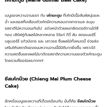
เค้กมะตูม (Marie Guimar Bael Cake)
เมนูของหวานจานแรก กับ
เค้กมะตูม
ที่เค้กมีเนื้อสัมผัสนุ่มและ
ฉ่ำ และซอสที่เคลือบตัวเค้กมีความหอมจากคาราเมล ละมุน
รสชาติไม่หวานจนเกินไป แต่งหน้าด้วยผงกลิตเตอร์ทานได้สี
ทอง เสิร์ฟคู่กับผลไม้หลากหลาย ได้แก่ กีวี่ ส้ม สตอเบอร์รี่
บลูเบอร์รี่ แก้วมังกร และ เสาวรส ซึ่งผลไม้ทั้งหมดนี้ ช่วยส่ง
เสริมให้รสชาติของขนมหวานจานนี้มีมิติมากยิ่งขึ้น เพราะได้
ความสดชื่นของผลไม้มาตัดรสชาติความหวานของตัวเค้กมะตูม
โดยรวมคืออร่อยมากกก!
ชีสเค้กบ๊วย (Chieng Mai Plum Cheese
Cake)
อีกหนึ่งเมนูของหวานที่เด็ดเหมือนกัน นั่นก็คือ
ชีสเค้กบ๊วย