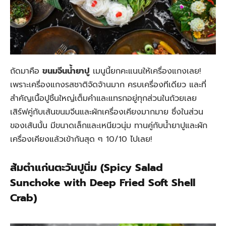
ถัดมาคือ
ขนมจีนน้ำยาปู
เมนูนี้ยกคะแนนให้เครื่องแกงเลย!
เพราะเครื่องแกงรสชาติจัดจ้านมาก ครบเครื่องทีเดียว และที่
สำคัญเนื้อปูชิ้นใหญ่เต็มคำและแทรกอยู่ทุกส่วนในถ้วยเลย
เสิร์ฟคู่กับเส้นขนมจีนและผักเครื่องเคียงมากมาย ซึ่งในส่วน
ของเส้นนั้น มีขนาดเล็กและเหนียวนุ่ม ทานคู่กับน้ำยาปูและผัก
เครื่องเคียงแล้วเข้ากันสุด ๆ 10/10 ไปเลย!
ส้มตำแก่นตะวันปูนิ่ม (Spicy Salad
Sunchoke with Deep Fried Soft Shell
Crab)