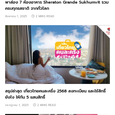
พาส่อง 7 ห้องอาหาร Sheraton Grande Sukhumvit รวม
ครบทุกรสชาติ จากทั่วโลก
สิงหาคม 1, 2025
2 MINS READ
สรุปล่าสุด เที่ยวไทยคนละครึ่ง 2568 ลงทะเบียน และใช้สิทธิ์
ยังไง ให้ทัน 5 แสนสิทธิ์
กรกฎาคม 1, 2025
2 MINS READ