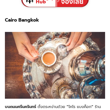
Cairo Bangkok
บนถนนศรีนครินทร์
ตั้งตระหง่านด้วย
“
ไคโร แบงค็อก
“
ร้าน