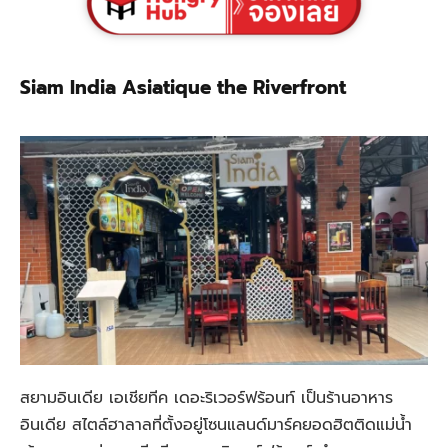
Siam India Asiatique the Riverfront
สยามอินเดีย เอเชียทีค เดอะริเวอร์ฟร้อนท์ เป็นร้านอาหาร
อินเดีย สไตล์ฮาลาลที่ตั้งอยู่โซนแลนด์มาร์คยอดฮิตติดแม่น้ำ