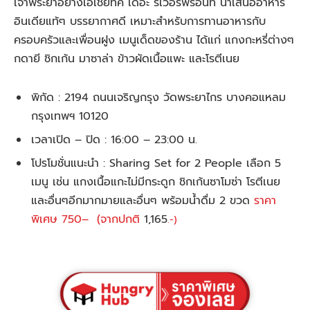
เจ้าพระยาอย่างเอเชียทีค เดอะ ริเวอร์ฟร้อนท์ นำเสนออาหาร
อินเดียแท้ๆ บรรยากาศดี เหมาะสำหรับการทานอาหารกับ
ครอบครัวและเพื่อนฝูง เมนูเด็ดของร้าน ได้แก่ แกงกะหรี่ต่างๆ
กดายี ชิกเก้น มาซาล่า ข้าวผัดเนื้อแพะ และโรตีเนย
พิกัด : 2194 ถนนเจริญกรุง วัดพระยาไกร บางคอแหลม
กรุงเทพฯ 10120
เวลาเปิด – ปิด : 16:00 – 23:00
น.
โปรโมชั่นแนะนำ : Sharing Set for 2 People เลือก 5
เมนู เช่น แกงเนื้อแกะไม่มีกระดูก ชิกเก้นซาโมซ่า โรตีเนย
และอื่นๆอีกมากมายและอื่นๆ พร้อมน้ำดื่ม 2 ขวด
ราคา
พิเศษ
750
– (จากปกติ
1,165
.-)