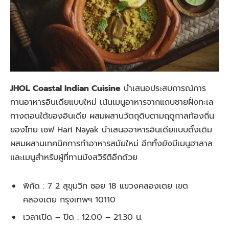
JHOL Coastal Indian Cuisine
นำเสนอประสบการณ์การ
ทานอาหารอินเดียแบบใหม่ เน้นเมนูอาหารจากแถบชายฝั่งทะเล
ทางตอนใต้ของอินเดีย ผสมผสานวัตถุดิบตามฤดูกาลท้องถิ่น
ของไทย เชฟ Hari Nayak นำเสนออาหารอินเดียแบบดั้งเดิม
ผสมผสานเทคนิคการทำอาหารสมัยใหม่ อีกทั้งยังมีเมนูฮาลาล
และเมนูสำหรับผู้ที่ทานมังสวิรัติอีกด้วย
พิกัด : 7 2 สุขุมวิท ซอย 18 แขวงคลองเตย เขต
คลองเตย กรุงเทพฯ 10110
เวลาเปิด – ปิด : 12:00 – 21:30
น.