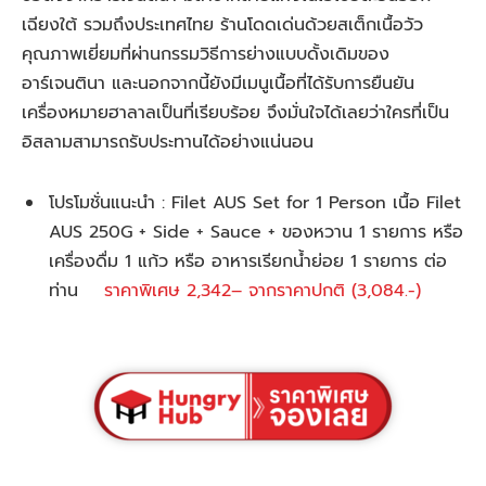
เฉียงใต้ รวมถึงประเทศไทย ร้านโดดเด่นด้วยสเต็กเนื้อวัว
คุณภาพเยี่ยมที่ผ่านกรรมวิธีการย่างแบบดั้งเดิมของ
อาร์เจนตินา และนอกจากนี้ยังมีเมนูเนื้อที่ได้รับการยืนยัน
เครื่องหมายฮาลาลเป็นที่เรียบร้อย จึงมั่นใจได้เลยว่าใครที่เป็น
อิสลามสามารถรับประทานได้อย่างแน่นอน
โปรโมชั่นแนะนำ : Filet AUS Set for 1 Person เนื้อ Filet
AUS 250G + Side + Sauce + ของหวาน 1 รายการ หรือ
เครื่องดื่ม 1 แก้ว หรือ อาหารเรียกน้ำย่อย 1 รายการ ต่อ
ท่าน
ราคาพิเศษ
2,342
– จากราคาปกติ (3,084.-)