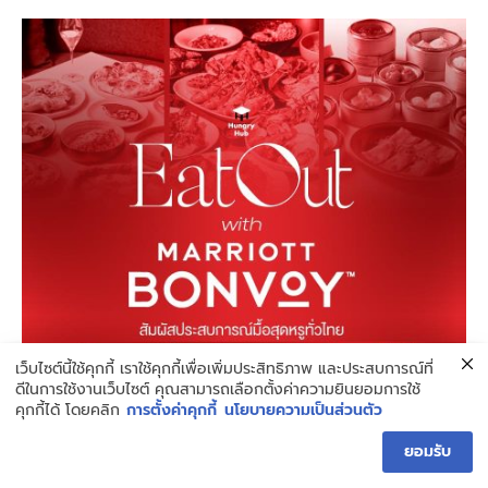
เว็บไซต์นี้ใช้คุกกี้ เราใช้คุกกี้เพื่อเพิ่มประสิทธิภาพ และประสบการณ์ที่
ดีในการใช้งานเว็บไซต์ คุณสามารถเลือกตั้งค่าความยินยอมการใช้
คุกกี้ได้ โดยคลิก
การตั้งค่าคุกกี้
นโยบายความเป็นส่วนตัว
ยอมรับ