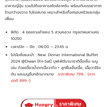
อาหารญี่ปุ่น รวมไปถึงอาหารสไตล์อาหรับ พร้อมกับบรรยากาศ
ร้านกว้างขวาง โปร่งสบาย เหมาะสำหรับทั้งครอบครัวและกลุ่ม
เพื่อน
พิกัด : 4 ซอยรามคำแหง 5 สวนหลวง กรุงเทพมหานคร
10250
เวลาเปิด – ปิด :
06:00 – 23:45 น.
โปรโมชั่นแนะนำ : New: Dinner International Buffet
2024 @Diwan [Fri-Sat] บุฟเฟ่ต์นานาชาติมื้อเย็น เมนู
เช่น ก๋วยเตี๋ยวน้ำตกเนื้อวากิว + ลูกชิ้นเอ็นเนื้อ, เนื้อวาร์ริง
ตัน และเมนูอื่นๆอีกมากมาย
ราคาพิเศษ 799- (จาก
ปกติ 899.-)