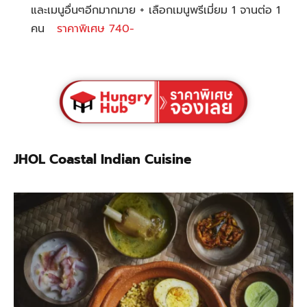
และเมนูอื่นๆอีกมากมาย + เลือกเมนูพรีเมี่ยม 1 จานต่อ 1
คน
ราคาพิเศษ 740-
JHOL Coastal Indian Cuisine