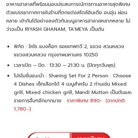
อาหารฮาลาลที่พร้อมมอบประสบการณ์การทานอาหารสุดพิเศษ
ด้วยบรรยากาศภายในร้านที่ตกแต่งสไตล์อินเดีย อบอุ่น ผ่อน
คลาย เข้ากันได้อย่างลงตัวกับเมนูอาหารฮาลาลหลากหลาย ไม่
ว่าจะเป็น RIYASH GHANAM, TA’MEYA เป็นต้น
พิกัด : ไคโร แบงค็อก ซอยเทพทวี 2, แขวง สวนหลวง
แขวงสวนหลวง กรุงเทพมหานคร 10250
เวลาเปิด – ปิด : 13:30 – 21:30
น. (ปิดทุกวันพุธ)
โปรโมชั่นแนะนำ : Sharing Set For 2 Person : Choose
4 Dishes เซ็ทเลือกได้ 4 เมนูสำหรับ 2 ท่านเช่น Mixed
grill, Mixed chicken grill, Mandi Mutton เป็นต้นและ
รายการอื่นๆอีกมากมาย
ราคาพิเศษ 890- (จากปกติ
1,780.-)