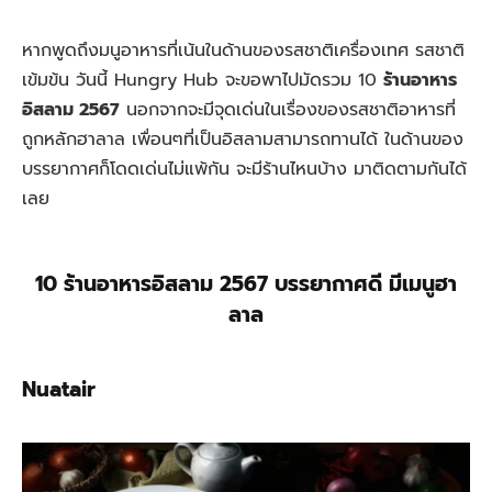
หากพูดถึงมนูอาหารที่เน้นในด้านของรสชาติเครื่องเทศ รสชาติ
เข้มข้น วันนี้ Hungry Hub จะขอพาไปมัดรวม 10
ร้านอาหาร
อิสลาม 2567
นอกจากจะมีจุดเด่นในเรื่องของรสชาติอาหารที่
ถูกหลักฮาลาล เพื่อนๆที่เป็นอิสลามสามารถทานได้ ในด้านของ
บรรยากาศก็โดดเด่นไม่แพ้กัน จะมีร้านไหนบ้าง มาติดตามกันได้
เลย
10 ร้านอาหารอิสลาม 2567 บรรยากาศดี มีเมนูฮา
ลาล
Nuatair