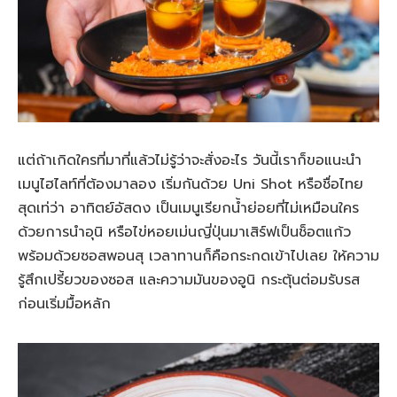
แต่ถ้าเกิดใครที่มาที่แล้วไม่รู้ว่าจะสั่งอะไร วันนี้เราก็ขอแนะนำ
เมนูไฮไลท์ที่ต้องมาลอง เริ่มกันด้วย Uni Shot หรือชื่อไทย
สุดเท่ว่า อาทิตย์อัสดง เป็นเมนูเรียกน้ำย่อยที่ไม่เหมือนใคร
ด้วยการนำอุนิ หรือไข่หอยเม่นญี่ปุ่นมาเสิร์ฟเป็นช็อตแก้ว
พร้อมด้วยซอสพอนสุ เวลาทานก็คือกระกดเข้าไปเลย ให้ความ
รู้สึกเปรี้ยวของซอส และความมันของอูนิ กระตุ้นต่อมรับรส
ก่อนเริ่มมื้อหลัก