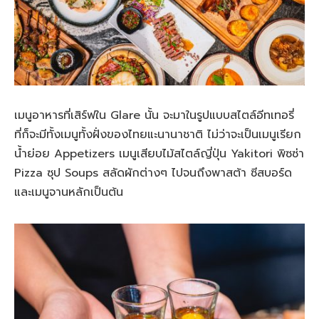
เมนูอาหารที่เสิร์ฟใน Glare นั้น จะมาในรูปแบบสไตล์อีทเทอรี่
ที่ก็จะมีทั้งเมนูทั้งฝั่งของไทยแะนานาชาติ ไม่ว่าจะเป็นเมนูเรียก
น้ำย่อย Appetizers เมนูเสียบไม้สไตล์ญี่ปุ่น Yakitori พิซซ่า
Pizza ซุป Soups สลัดผักต่างๆ ไปจนถึงพาสต้า ซีสบอร์ด
และเมนูจานหลักเป็นต้น