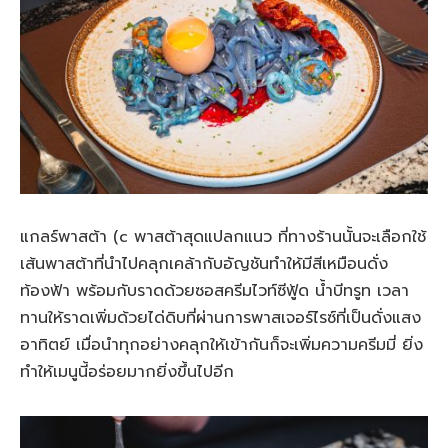
แกลร์พาสต้า (c พาสต้าสุดแปลกแนว ที่ทางร้านนั้นจะเลือกใช้
เส้นพาสต้าที่นำไปคลุกเคล้ากับอัญชันทำให้มีสีเหมือนดั่ง
ท้องฟ้า พร้อมกับราดด้วยซอสครีมไวท์ซีฟู้ด น้ำบีทรูท เวลา
ทานให้ราดเพิ่มด้วยได่ดิบที่ผ่านการพาสเจอร์ไรซ์ที่เป็นดั่งแสง
อาทิตย์ เมื่อนำทุกอย่างคลุกให้เข้ากันก็จะเพิ่มความครีมมี่ ยิ่ง
ทำให้เมนูนี้อร่อยมากยิ่งขึ้นไปอีก