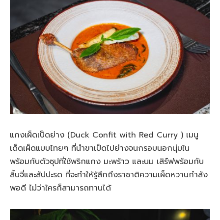
แกงเผ็ดเป็ดย่าง (Duck Confit with Red Curry ) เมนู
เด็ดเผ็ดแบบไทยๆ ที่นำขาเป็ดไปย่างจนกรอบนอกนุ่มใน
พร้อมกับตัวซุปที่ใช้พริกแกง มะพร้าว และนม เสิร์ฟพร้อมกับ
ลิ้นจี่และสัปปะรด ที่จะทำให้รู้สึกถึงราชาติความเผ็ดหวานกำลัง
พอดี ไม่ว่าใครก็สามารถทานได้