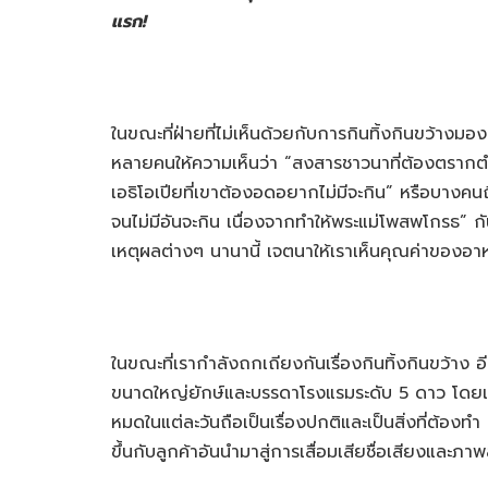
แรก!
ในขณะที่ฝ่ายที่ไม่เห็นด้วยกับการกินทิ้งกินขว้า
หลายคนให้ความเห็นว่า “สงสารชาวนาที่ต้องตรากตำกว
เอธิโอเปียที่เขาต้องอดอยากไม่มีจะกิน” หรือบาง
จนไม่มีอันจะกิน เนื่องจากทำให้พระแม่โพสพโกรธ” กั
เหตุผลต่างๆ นานานี้ เจตนาให้เราเห็นคุณค่าของอาหาร
ในขณะที่เรากำลังถกเถียงกันเรื่องกินทิ้งกินขว้
ขนาดใหญ่ยักษ์และบรรดาโรงแรมระดับ 5 ดาว โดยเฉพา
หมดในแต่ละวันถือเป็นเรื่องปกติและเป็นสิ่งที่ต้อง
ขึ้นกับลูกค้าอันนำมาสู่การเสื่อมเสียชื่อเสียงแ