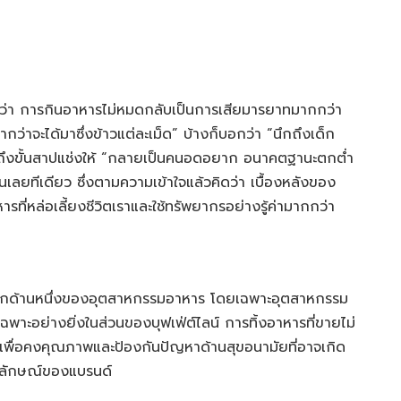
งมองว่า การกินอาหารไม่หมดกลับเป็นการเสียมารยาทมากกว่า
่าจะได้มาซึ่งข้าวแต่ละเม็ด” บ้างก็บอกว่า “นึกถึงเด็ก
คนถึงขั้นสาปแช่งให้ “กลายเป็นคนอดอยาก อนาคตฐานะตกต่ำ
นเลยทีเดียว ซึ่งตามความเข้าใจแล้วคิดว่า เบื้องหลังของ
ที่หล่อเลี้ยงชีวิตเราและใช้ทรัพยากรอย่างรู้ค่ามากกว่า
าง อีกด้านหนึ่งของอุตสาหกรรมอาหาร โดยเฉพาะอุตสาหกรรม
ะอย่างยิ่งในส่วนของบุฟเฟ่ต์ไลน์ การทิ้งอาหารที่ขายไม่
ทำ เพื่อคงคุณภาพและป้องกันปัญหาด้านสุขอนามัยที่อาจเกิด
ละภาพลักษณ์ของแบรนด์