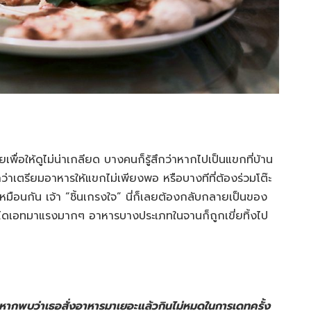
เพื่อให้ดูไม่น่าเกลียด บางคนก็รู้สึกว่าหากไปเป็นแขกที่บ้าน
กว่าเตรียมอาหารให้แขกไม่เพียงพอ หรือบางทีที่ต้องร่วมโต๊ะ
ายเหมือนกัน เจ้า “ชิ้นเกรงใจ” นี่ก็เลยต้องกลับกลายเป็นของ
ะแสไดเอทมาแรงมากๆ อาหารบางประเภทในจานก็ถูกเขี่ยทิ้งไป
 หากพบว่าเธอสั่งอาหารมาเยอะแล้วกินไม่หมดในการเดทครั้ง