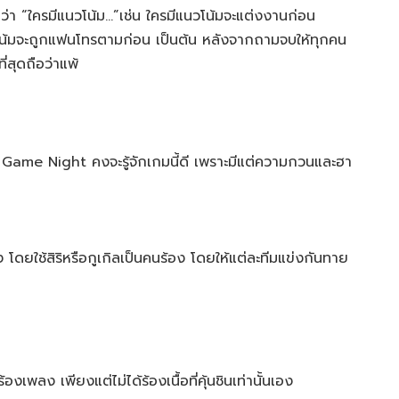
ถามว่า “ใครมีแนวโน้ม…”เช่น ใครมีแนวโน้มจะแต่งงานก่อน
นวโน้มจะถูกแฟนโทรตามก่อน เป็นต้น หลังจากถามจบให้ทุกคน
ี่สุดถือว่าแพ้
Game Night คงจะรู้จักเกมนี้ดี เพราะมีแต่ความกวนและฮา
 โดยใช้สิริหรือกูเกิลเป็นคนร้อง โดยให้แต่ละทีมแข่งกันทาย
งเพลง เพียงแต่ไม่ได้ร้องเนื้อที่คุ้นชินเท่านั้นเอง