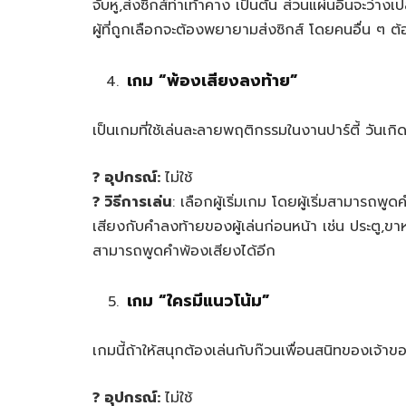
จับหู,ส่งซิกส์ท่าเท้าคาง เป็นต้น ส่วนแผ่นอื่นจะว่างเ
ผู้ที่ถูกเลือกจะต้องพยายามส่งซิกส์ โดยคนอื่น ๆ
เกม “
พ้องเสียงลงท้าย”
เป็นเกมที่ใช้เล่นละลายพฤติกรรมในงานปาร์ตี้ วันเกิด
? อุปกรณ์:
ไม่ใช้
? วิธีการเล่น
: เลือกผู้เริ่มเกม โดยผู้เริ่มสามารถพูด
เสียงกับคำลงท้ายของผู้เล่นก่อนหน้า เช่น ประตู,ขาหมู,
สามารถพูดคำพ้องเสียงได้อีก
เกม “
ใครมีแนวโน้ม”
เกมนี้ถ้าให้สนุกต้องเล่นกับก๊วนเพื่อนสนิทของเจ้าข
? อุปกรณ์:
ไม่ใช้