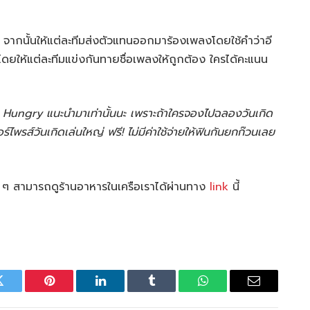
จากนั้นให้แต่ละทีมส่งตัวแทนออกมาร้องเพลงโดยใช้คำว่าอี
ดยให้แต่ละทีมแข่งกันทายชื่อเพลงให้ถูกต้อง ใครได้คะแนน
Mr. Hungry แนะนำมาเท่านั้นนะ เพราะถ้าใครจองไปฉลองวันเกิด
พรส์วันเกิดเล่นใหญ่ ฟรี! ไม่มีค่าใช้จ่ายให้ฟินกันยกก๊วนเลย
 ๆ สามารถดูร้านอาหารในเครือเราได้ผ่านทาง
link
นี้
Twitter
Pinterest
LinkedIn
Tumblr
WhatsApp
Email