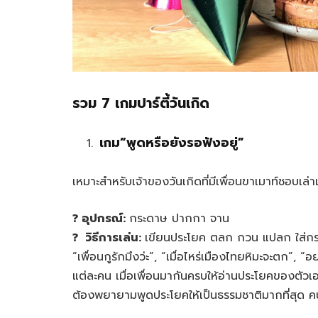
รวม 7 เกมปาร์ตี้วันเกิด
เกม“
พูดหรือยังรอฟังอยู่”
เหมาะสำหรับเจ้าของวันเกิดที่มีเพื่อนขาเมาท์ชอบเล่าเร
? อุปกรณ์:
กระดาษ ปากกา จาน
? วิธีการเล่น:
เขียนประโยค ตลก กวน แปลก ใส่กระ
“เพื่อนกูรักมึงว่ะ”, “เมื่อไหร่เมืองไทยหิมะจะตก”, 
แต่ละคน เมื่อเพื่อนมากันครบให้อ่านประโยคของตัว
ต้องพยายามพูดประโยคให้เป็นธรรมชาติมากที่สุด คน