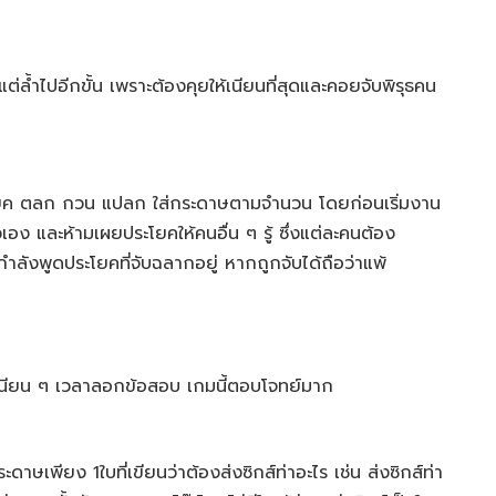
 แต่ล้ำไปอีกขั้น เพราะต้องคุยให้เนียนที่สุดและคอยจับพิรุธคน
โยค ตลก กวน แปลก ใส่กระดาษตามจำนวน โดยก่อนเริ่มงาน
เอง และห้ามเผยประโยคให้คนอื่น ๆ รู้ ซึ่งแต่ละคนต้อง
ลังพูดประโยคที่จับฉลากอยู่ หากถูกจับได้ถือว่าแพ้
ส์เนียน ๆ เวลาลอกข้อสอบ เกมนี้ตอบโจทย์มาก
าษเพียง 1ใบที่เขียนว่าต้องส่งซิกส์ท่าอะไร เช่น ส่งซิกส์ท่า