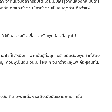
ปล่า จากนั้นจับฉลากรอบโต๊ะโดยไม่มีใครรู้ว่าคนส่งซิกส์เป็นใคร
 ต้องสังเกตและทำตาม ใครทำตามเป็นคนสุดท้ายถือว่าแพ้
 ได้เป็นอย่างดี จะขี้อาย หรือพูดน้อยก็สนุกได้
คำอะไรก็ได้หนึ่งคำ จากนั้นผู้ที่อยู่ทางซ้ายมือต้องพูดคำที่พ้อง
 ถ้วยฟูเป็นต้น วนไปเรื่อย ๆ จนกว่าจะมีผู้แพ้ คือผู้เล่นที่ไม่
องวันเกิด เพราะเนื้อหาจะยิ่งเข้มข้นและตลกมากขึ้น