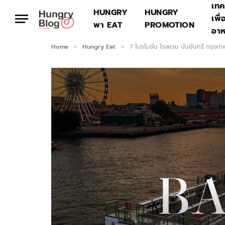
เทค
HUNGRY
HUNGRY
เพื่
พา EAT
PROMOTION
อา
Home
Hungry Eat
7 โปรโมชั่น โรงแรม บันยันทรี กรุงเ
»
»