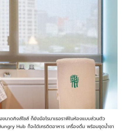
ขนาดคิงส์ไซส์ ก็ยังมีอโรมาเธอราพีในห้องแบบส่วนตัว
าน Hungry Hub ก็จะได้เครดิตอาหาร เครื่องดื่ม พร้อมชุดน้ำชา