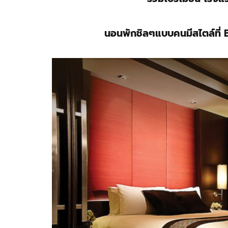
นอนพักชิลๆแบบคนมีสไตล์ที่