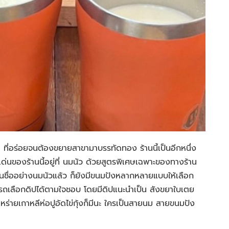
ต ที่อร่อยจนต้องขยายสาขามาบรรทัดทอง ร้านนี้เป็นอีกหนึ่ง
ด่นของร้านนี้อยู่ที่ นมนัว ด้วยสูตรพิเศษเฉพาะของทางร้าน
ขึ้นชื่ออย่างนมนัวแล้ว ก็ยังมีขนมปังหลากหลายแบบให้เลือก
ามารถเลือกดิปได้ตามใจชอบ
โดยมีดิปแนะนำเป็น สังขยาใบเตย
่ายเกาหลีห่อปูอัดไข่กุ้งก็มีนะ ใครเป็นสายนม สายขนมปัง