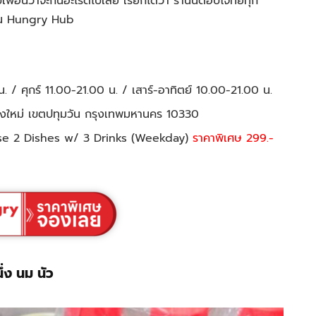
พื่อนว่าจะกินอะไรดีไปเลย เรียกได้ว่า ร้านนี้ตอบโจทย์ทุก
่าน Hungry Hub
. / ศุกร์ 11.00-21.00 น. / เสาร์-อาทิตย์ 10.00-21.00 น.
ังใหม่ เขตปทุมวัน กรุงเทพมหานคร 10330
 2 Dishes w/ 3 Drinks (Weekday)
ราคาพิเศษ 299.-
ึ่ง นม นัว