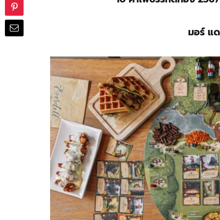
มอร์ แด