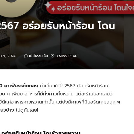
567 อร่อยรับหน้าร้อน โดน
น 9, 2024
ไม่มีความเห็น
3 MINS READ
0
คาเฟ่บรรทัดทอง
น่าเที่ยวในปี 2567 ต้อนรับหน้าร้อน
สวย ๆ เพียบ อาหารก็มีทั้งคาวทั้งหวาน แต่ละร้านบอกเลยว่า
้มีดีแค่อาหารคาวหวานเท่านั้น แต่ยังมีคาเฟ่ที่มีบอร์ดเกมสนุก ๆ
่ยวบ้าง ไปดูกันเลย!
 อร่อยรับหน้าร้อน โดนใจสายหวาน