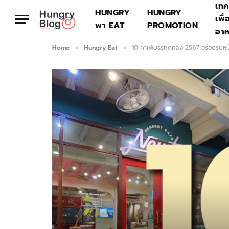
เทค
HUNGRY
HUNGRY
เพื่
พา EAT
PROMOTION
อา
Home
Hungry Eat
10 คาเฟ่บรรทัดทอง 2567 อร่อยรับห
»
»