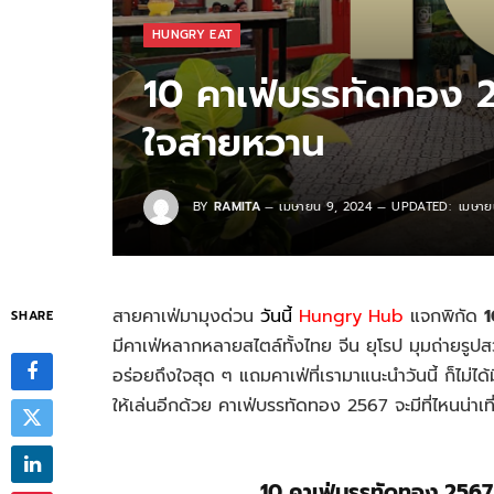
HUNGRY EAT
10 คาเฟ่บรรทัดทอง 2
ใจสายหวาน
BY
RAMITA
เมษายน 9, 2024
UPDATED:
เมษาย
สายคาเฟ่มามุงด่วน
วันนี้
Hungry Hub
แจกพิกัด
1
SHARE
มีคาเฟ่หลากหลายสไตล์ทั้งไทย จีน ยุโรป มุมถ่ายรูป
อร่อยถึงใจสุด ๆ แถมคาเฟ่ที่เรามาแนะนำวันนี้ ก็ไม่ได
ให้เล่นอีกด้วย คาเฟ่บรรทัดทอง 2567 จะมีที่ไหนน่าเที
10 คาเฟ่บรรทัดทอง 2567