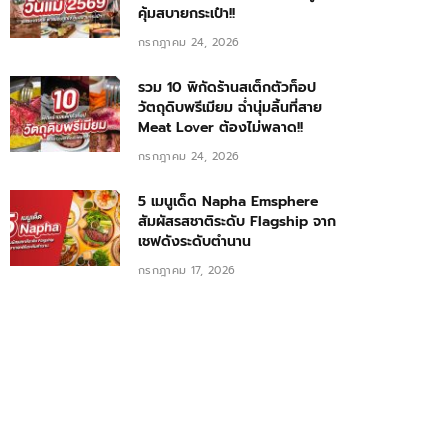
คุ้มสบายกระเป๋า!!
กรกฎาคม 24, 2026
รวม 10 พิกัดร้านสเต็กตัวท็อป
วัตถุดิบพรีเมียม ฉ่ำนุ่มลิ้นที่สาย
Meat Lover ต้องไม่พลาด!!
กรกฎาคม 24, 2026
5 เมนูเด็ด Napha Emsphere
สัมผัสรสชาติระดับ Flagship จาก
เชฟดังระดับตำนาน
กรกฎาคม 17, 2026