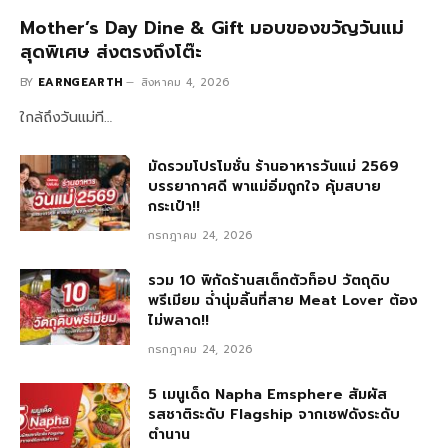
Mother’s Day Dine & Gift มอบของขวัญวันแม่
สุดพิเศษ ส่งตรงถึงโต๊ะ
BY
EARNGEARTH
สิงหาคม 4, 2026
ใกล้ถึงวันแม่ที…
มัดรวมโปรโมชั่น ร้านอาหารวันแม่ 2569
บรรยากาศดี พาแม่อิ่มถูกใจ คุ้มสบาย
กระเป๋า!!
กรกฎาคม 24, 2026
รวม 10 พิกัดร้านสเต็กตัวท็อป วัตถุดิบ
พรีเมียม ฉ่ำนุ่มลิ้นที่สาย Meat Lover ต้อง
ไม่พลาด!!
กรกฎาคม 24, 2026
5 เมนูเด็ด Napha Emsphere สัมผัส
รสชาติระดับ Flagship จากเชฟดังระดับ
ตำนาน