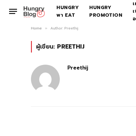
เ
HUNGRY
HUNGRY
เ
พา EAT
PROMOTION
อ
Home
Author: Preethij
»
ผู้เขียน:
PREETHIJ
Preethij