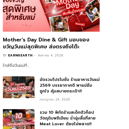
Mother’s Day Dine & Gift มอบของ
ขวัญวันแม่สุดพิเศษ ส่งตรงถึงโต๊ะ
BY
EARNGEARTH
สิงหาคม 4, 2026
ใกล้ถึงวันแม่ที…
มัดรวมโปรโมชั่น ร้านอาหารวันแม่
2569 บรรยากาศดี พาแม่อิ่ม
ถูกใจ คุ้มสบายกระเป๋า!!
กรกฎาคม 24, 2026
รวม 10 พิกัดร้านสเต็กตัวท็อป
วัตถุดิบพรีเมียม ฉ่ำนุ่มลิ้นที่สาย
Meat Lover ต้องไม่พลาด!!