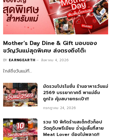
Mother’s Day Dine & Gift มอบของ
ขวัญวันแม่สุดพิเศษ ส่งตรงถึงโต๊ะ
BY
EARNGEARTH
สิงหาคม 4, 2026
ใกล้ถึงวันแม่ที…
มัดรวมโปรโมชั่น ร้านอาหารวันแม่
2569 บรรยากาศดี พาแม่อิ่ม
ถูกใจ คุ้มสบายกระเป๋า!!
กรกฎาคม 24, 2026
รวม 10 พิกัดร้านสเต็กตัวท็อป
วัตถุดิบพรีเมียม ฉ่ำนุ่มลิ้นที่สาย
Meat Lover ต้องไม่พลาด!!