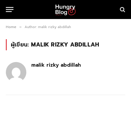
Home
Author: malik rizky abdillah
»
ผู้เขียน:
MALIK RIZKY ABDILLAH
malik rizky abdillah