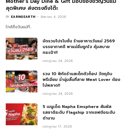
Mother’s Day Dine & Gift มอบของขวัญวันแม่
สุดพิเศษ ส่งตรงถึงโต๊ะ
BY
EARNGEARTH
สิงหาคม 4, 2026
ใกล้ถึงวันแม่ที…
มัดรวมโปรโมชั่น ร้านอาหารวันแม่ 2569
บรรยากาศดี พาแม่อิ่มถูกใจ คุ้มสบาย
กระเป๋า!!
กรกฎาคม 24, 2026
รวม 10 พิกัดร้านสเต็กตัวท็อป วัตถุดิบ
พรีเมียม ฉ่ำนุ่มลิ้นที่สาย Meat Lover ต้อง
ไม่พลาด!!
กรกฎาคม 24, 2026
5 เมนูเด็ด Napha Emsphere สัมผัส
รสชาติระดับ Flagship จากเชฟดังระดับ
ตำนาน
กรกฎาคม 17, 2026