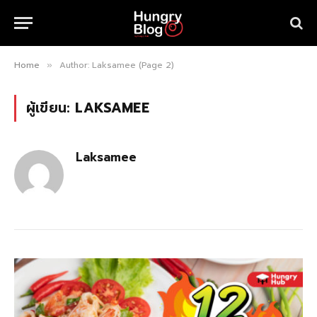
Home
Author: Laksamee (Page 2)
»
ผู้เขียน:
LAKSAMEE
Laksamee