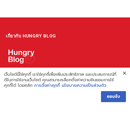
เกี่ยวกับ HUNGRY BLOG
แหล่งรวมข้อมูล ข่าวสาร เกี่ยวกับร้านอาหารและเรื่องกิน ไม่ว่าจะเป็น
เว็บไซต์นี้ใช้คุกกี้ เราใช้คุกกี้เพื่อเพิ่มประสิทธิภาพ และประสบการณ์ที่
ดีในการใช้งานเว็บไซต์ คุณสามารถเลือกตั้งค่าความยินยอมการใช้
รีวิว ชี้เป้า รวมถึงความรู้ต่างๆ ที่เราอยากแชร์!
คุกกี้ได้ โดยคลิก
การตั้งค่าคุกกี้
นโยบายความเป็นส่วนตัว
ไม่พอ เรายังมีความรู้เกี่ยวกับการทำร้านอาหาร เพื่อผู้ประกอบการ ที่
ยอมรับ
เดียวครบ เพราะเราคือผู้เชี่ยวชาญเรื่องความหิว
Hungry Blog โดย Hungry Hub
Facebook
Instagram
YouTube
TikTok