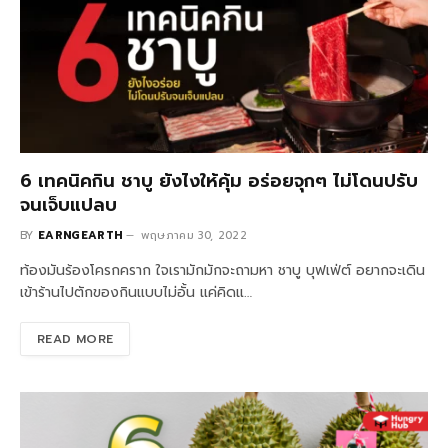
6 เทคนิคกิน ชาบู ยังไงให้คุ้ม อร่อยจุกๆ ไม่โดนปรับ
จนเจ็บแปลบ
BY
EARNGEARTH
พฤษภาคม 30, 2022
ท้องมันร้องโครกคราก ใจเรามักมักจะถามหา ชาบู บุฟเฟ่ต์ อยากจะเดิน
เข้าร้านไปตักของกินแบบไม่อั้น แค่คิดแ…
READ MORE