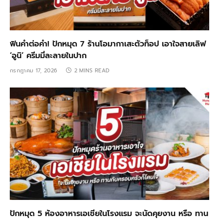
ฟินคำต่อคำ! ปักหมุด 7 ร้านโอมากาเสะตัวท็อป เอาใจสายเลิฟ
‘อูนิ’ ครีมมี่ละลายในปาก
กรกฎาคม 17, 2026
2 MINS READ
ปักหมุด 5 ห้องอาหารเอเชียในโรงแรม จะนัดคุยงาน หรือ ทาน