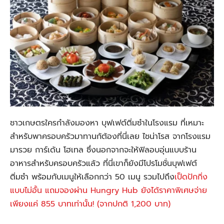
ชาวเกษตรใครกำลังมองหา บุฟเฟต์ติ่มซำในโรงแรม ที่เหมาะ
สำหรับพาครอบครัวมาทานก้ต้องที่นี่เลย ไชน่าโรส จากโรงแรม
มารวย การ์เด้น โฮเทล ซึ่งนอกจากจะให้ฟิลอบอุ่นแบบร้าน
อาหารสำหรับครอบครัวแล้ว ที่นี่เขาก็ยังมีโปรโมชั่นบุฟเฟต์
ติ่มซำ พร้อมกับเมนูให้เลือกกว่า 50 เมนู รวมไปถึง
เป็ดปักกิ่ง
แบบไม่อั้น แถมจองผ่าน Hungry Hub ยังได้ราคาพิเศษจ่าย
เพียงแค่ 855 บาทเท่านั้น! (จากปกติ 1,200 บาท)