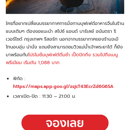
ใครที่อยากเปลี่ยนบรรยากาศการนั่งทานบุฟเฟต์อาหารจีนในร้าน
แบบเดิมๆ ต้องขอแนะนำ สไปซ์ แอนด์ บาร์เลย์ อนันตรา ริ
เวอร์ไซด์ กรุงเทพฯ รีสอร์ท นอกจากบรรยากาศของร้านจะมี
โทนอบอุ่น น่านั่ง แถมยังสามารถชมวิวแม่น้ำเจ้าพระยาได้ ก็ยัง
มาพร้อมกับ
โปรโมชั่นบุฟเฟต์ติ่มซำ เป็ดปักกิ่ง รวมไปถึงเมนู
พรีเมียม เริ่มต้น 1,088 บาท
พิกัด :
https://maps.app.goo.gl/zsjcT43EcrZd6G6SA
เวลาเปิด-ปิด : 11:30 – 21:00 น.