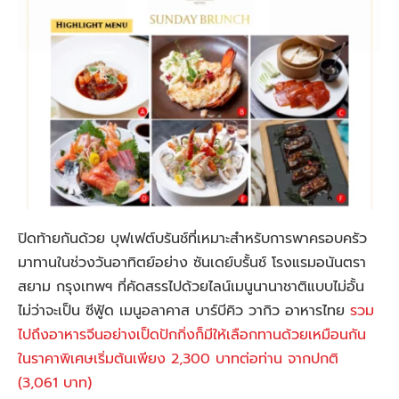
ปิดท้ายกันด้วย บุฟเฟต์บรันช์ที่เหมาะสำหรับการพาครอบครัว
มาทานในช่วงวันอาทิตย์อย่าง ซันเดย์บรั้นช์ โรงแรมอนันตรา
สยาม กรุงเทพฯ ที่คัดสรรไปด้วยไลน์เมนูนานาชาติแบบไม่อั้น
ไม่ว่าจะเป็น ซีฟู้ด เมนูอลาคาส บาร์บีคิว วากิว อาหารไทย
รวม
ไปถึงอาหารจีนอย่างเป็ดปักกิ่งก็มีให้เลือกทานด้วยเหมือนกัน
ในราคาพิเศษเริ่มต้นเพียง 2,300 บาทต่อท่าน จากปกติ
(3,061 บาท)