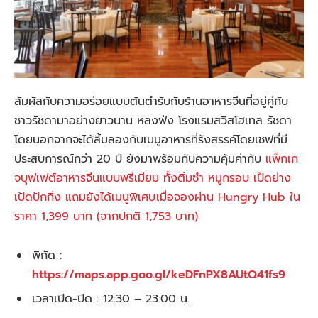
สัมผัสกับความอร่อยแบบต้นตำรับกับร้านอาหารจีนที่อยู่คู่กับ
ชาวรัชดามาอย่างยาวนาน หลงฟ่ง โรงแรมสวิสโฮเทล รัชดา
โดยนอกจากจะได้ลิ้มลองกับเมนูอาหารที่รังสรรค์โดยเชฟที่มี
ประสบการณ์กว่า 20 ปี ยังมาพร้อมกับความคุ้มค่ากับ
แพ็กเก
จบุฟเฟต์อาหารจีนแบบพรีเมียม ทั้งติ่มซำ หมูกรอบ เป็ดย่าง
เป้ดปักกิ่ง แถมยังได้เมนูพิเศษเมื่อจองผ่าน Hungry Hub ใน
ราคา 1,399 บาท (จากปกติ 1,753 บาท)
พิกัด :
https://maps.app.goo.gl/keDFnPX8AUtQ41fs9
เวลาเปิด-ปิด : 12:30 – 23:00 น.