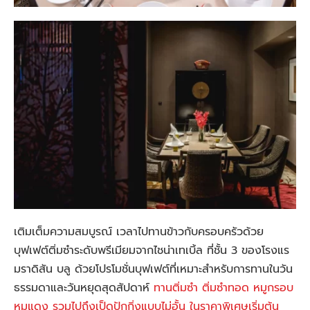
เติมเต็มความสมบูรณ์ เวลาไปทานข้าวกับครอบครัวด้วย
บุฟเฟต์ติ่มซำระดับพรีเมียมจากไชน่าเทเบิ้ล ที่ชั้น 3 ของโรงแร
มราดิสัน บลู ด้วยโปรโมชั่นบุฟเฟต์ที่เหมาะสำหรับการทานในวัน
ธรรมดาและวันหยุดสุดสัปดาห์
ทานติ่มซำ ติ่มซำทอด หมูกรอบ
หมูแดง รวมไปถึงเป็ดปักกิ่งแบบไม่อั้น ในราคาพิเศษเริ่มต้น