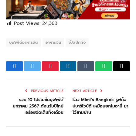
Post Views:
24,363
บุฟเฟ่ต์อาหารจีน
อาหารจีน
เป็ดปักกิ่ง
Facebook
Twitter
Pinterest
LinkedIn
Tumblr
WhatsApp
Email
PREVIOUS ARTICLE
NEXT ARTICLE
รวม 10 โปรโมชั่นบุฟเฟ่ต์
รีวิว Mimi’s Bangkok รูฟท็อ
มกราคม 2567 ต้อนรับปีใหม่
ปบาร์ไวบ์ดี เหมือนยกไมอามี่ มา
อร่อยจัดเต็มทั้งเดือน
ไว้สามย่าน