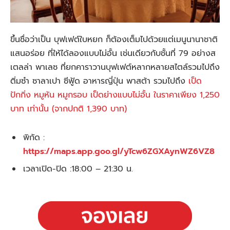
ขึ้นชื่อว่าเป็น บุฟเฟต์ใบหยก ก็ต้องเต็มไปด้วยแต่เมนูนานาชาติ
แสนอร่อย ที่ให้ได้ลองแบบไม่อั้น เช่นเดียวกับชั้นที่ 79 อย่างส
เตลล่า พาเลซ ที่ยกคาราวานบุฟเฟต์หลากหลายสไตล์รวมไปถึง
ติ่มซำ ซาลาเปา ซีฟู้ด อาหารญี่ปุ่น พาสต้า รวมไปถึง
เป็ด
ปักกิ่ง หมูหัน หมูกรอบ เป็ดย่างแบบไม่อั้น ในราคาเพียง 1,250
บาท เท่านั้น (จากปกติ 1,390 บาท)
พิกัด :
https://maps.app.goo.gl/yTcw6ZGXAynWZ6VZ8
เวลาเปิด-ปิด :
18:00 – 21:30
น.