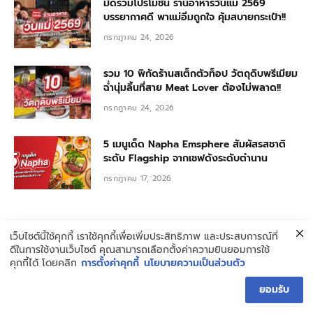
มัดรวมโปรโมชั่น ร้านอาหารวันแม่ 2569
บรรยากาศดี พาแม่อิ่มถูกใจ คุ้มสบายกระเป๋า!!
กรกฎาคม 24, 2026
รวม 10 พิกัดร้านสเต็กตัวท็อป วัตถุดิบพรีเมียม
ฉ่ำนุ่มลิ้นที่สาย Meat Lover ต้องไม่พลาด!!
กรกฎาคม 24, 2026
5 เมนูเด็ด Napha Emsphere สัมผัสรสชาติ
ระดับ Flagship จากเชฟดังระดับตำนาน
กรกฎาคม 17, 2026
เว็บไซต์นี้ใช้คุกกี้ เราใช้คุกกี้เพื่อเพิ่มประสิทธิภาพ และประสบการณ์ที่
ดีในการใช้งานเว็บไซต์ คุณสามารถเลือกตั้งค่าความยินยอมการใช้
คุกกี้ได้ โดยคลิก
การตั้งค่าคุกกี้
นโยบายความเป็นส่วนตัว
เกี่ยวกับ HUNGRY BLOG
ยอมรับ