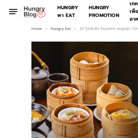
เทค
HUNGRY
HUNGRY
เพื่
พา EAT
PROMOTION
อา
Home
Hungry Eat
20 โปรโมชั่น ร้านอาหาร ลดสูงสุด 
»
»