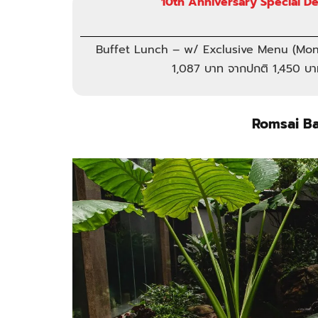
10th Anniversary Special De
Buffet Lunch – w/ Exclusive Menu (Mon-
1,087 บาท จากปกติ 1,450 บ
Romsai Ba