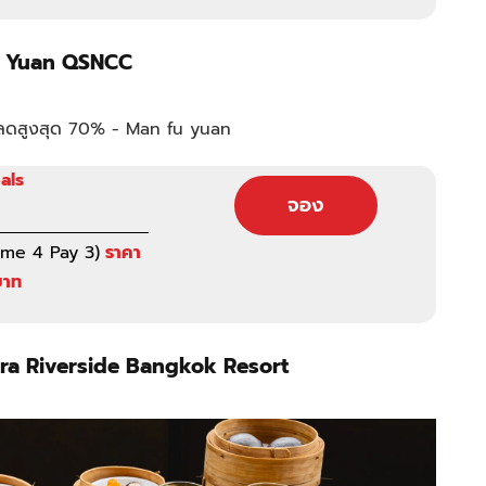
u Yuan QSNCC
als
จอง
me 4 Pay 3)
ราคา
บาท
ra Riverside Bangkok Resort