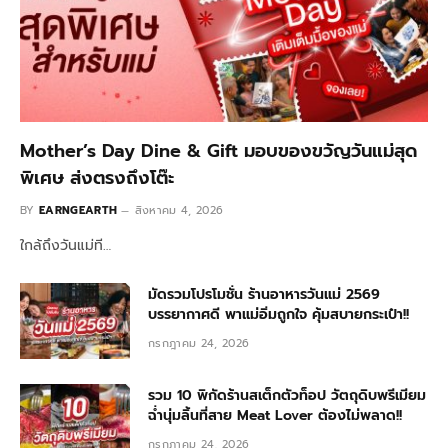
Mother’s Day Dine & Gift มอบของขวัญวันแม่สุด
พิเศษ ส่งตรงถึงโต๊ะ
BY
EARNGEARTH
สิงหาคม 4, 2026
ใกล้ถึงวันแม่ที…
มัดรวมโปรโมชั่น ร้านอาหารวันแม่ 2569
บรรยากาศดี พาแม่อิ่มถูกใจ คุ้มสบายกระเป๋า!!
กรกฎาคม 24, 2026
รวม 10 พิกัดร้านสเต็กตัวท็อป วัตถุดิบพรีเมียม
ฉ่ำนุ่มลิ้นที่สาย Meat Lover ต้องไม่พลาด!!
กรกฎาคม 24, 2026