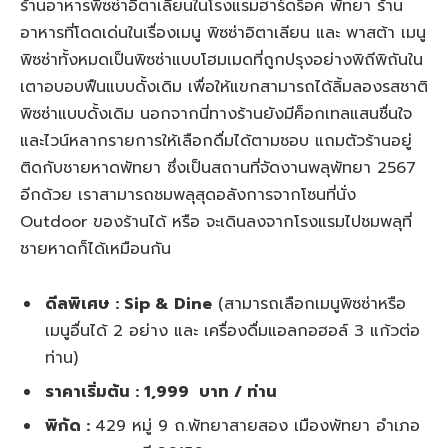
ร้านอาหารพิซซ่าอิตาเลียนในโรงแรมฮาร์ดร็อค พัทยา ร้าน
อาหารที่โดดเด่นในเรื่องเมนู พิซซ่าอิตาเลียน และ พาสต้า เมนู
พิซซ่าทั้งหมดเป็นพิซซ่าแบบโฮมเมดที่ถูกปรุงอย่างพิถีพิถันใน
เตาอบอบฟืนแบบดั้งเดิม เพื่อให้แขกสามารถได้ลิ้มลองรสชาติ
พิซซ่าแบบดั้งเดิม นอกจากนี่ทางร้านยังมีค็อกเทลแสนชื่นใจ
และไวน์หลากรายการให้เลือกดื่มได้ตามชอบ แถมตัวร้านอยู่
ติดกับชายหาดพัทยา ซึ่งเป็นสถานที่จัดงานพลุพัทยา 2567
อีกด้วย เราสามารถชมพลุสุดอลังการจากโซนที่นั่ง
Outdoor ของร้านได้ หรือ จะเดินลงจากโรงแรมไปชมพลุที่
ชายหาดก็ได้เหมือนกัน
ดีลพิเศษ : Sip & Dine
(สามารถเลือกเมนูพิซซ่าหรือ
เมนูอื่นได้ 2 อย่าง และ เครื่องดื่มแอลกอฮอล์ 3 แก้วต่อ
ท่าน)
ราคาเริ่มต้น : 1,999 บาท / ท่าน
พิกัด :
429 หมู่ 9 ถ.พัทยาสายสอง เมืองพัทยา อำเภอ