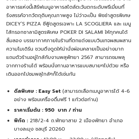
อาหารแห่งนี้เสิร์ฟเมนูอาหารสไตล์ตะวันตกระดับพรีเมี่ยมที่
รังสรรค์จากวัตถุดิบคุณภาพสูง ไม่ว่าจะเป็น พิซซ่าสูตรพิเศษ
DICEY’S PIZZA ซีฟู้ดสูตรเฉพาะ LA SCOGLIERA และ เมนู
ไส้กรอกซาลามิสูตรพิเศษ POKER DI SALAMI ให้ทุกคนได้
ลิ้มลอง บรรยากาศภายในร้านที่ตกแต่งแบบวินเทจผสมผสาน
ความโมเดิร์น ชวนดึงดูดให้น่านั่งผ่อนคลายเป็นอย่างมาก
แถมตัวร้านอยู่ใกล้กับงานพลุพัทยา 2567 สามารถชมพลุ
จากทางร้านได้ พร้อมนั่งทานอาหารแบบสบายๆไปด้วย หรือ
เดินออกไปชมพลุใกล้ๆก็ได้เช่นกัน
ดีลพิเศษ : Easy Set
(สามารถเลือกเมนูอาหารได้ 4-6
อย่าง พร้อมเครื่องดื่มฟรี 1 แก้วต่อท่าน)
ราคาเริ่มต้น : 950 บาท / ท่าน
พิกัด :
218/2-4 ถ.พัทยาสาย 2 เมืองพัทยา อำเภอ
บางละมุง ชลบุรี 20260