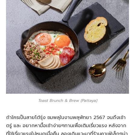
Toast Brunch & Brew (Pattaya)
ถ้าใครเป็นสายโต้รุ่ง ชมพลุในงานพลุพัทยา 2567 จนถึงเช้า
ตรู่ และ อยากหามื้อเช้าง่ายๆทานเพื่อเติมเรี่ยวแรง หลังจาก
ที่ใช้เรี่ยวแรงไปหมดเมื่อคืน ลองเดินแวะมาที่ร้านคาเฟ่เล็กๆน่า