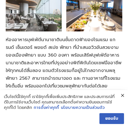
ห้องอาหารบุฟเฟ่ต์นานาชาติบนชั้นดาดฟ้าของโรมแรม แก
รนด์ เซ็นเตอร์ พอยต์ สเปซ พัทยา ที่นำเสนอวิวอันสวยงาม
ของเมืองพัทยา แบบ 360 องศา พร้อมเสิร์ฟบุฟเฟ่ต์อาหาร
นานาชาติและอาหารไทยที่ปรุงอย่างพิถีพิถันโดยเชฟมืออาชีพ
ให้ทุกคนได้ลิ้มลอง แถมตัวโรงแรมก็อยู่ไม่ไกลจากงานพลุ
พัทยา 2567 สามารถนำรถมาจอด และ ทานอาหารที่โรงแรม
ให้เต็มอิ่ม พร้อมออกไปเที่ยวชมพลุพัทยากันต่อได้เลย
เว็บไซต์นี้ใช้คุกกี้ เราใช้คุกกี้เพื่อเพิ่มประสิทธิภาพ และประสบการณ์ที่
ดีลพิเศษ : All You Can Eat
ดีในการใช้งานเว็บไซต์ คุณสามารถเลือกตั้งค่าความยินยอมการใช้
คุกกี้ได้ โดยคลิก
การตั้งค่าคุกกี้
นโยบายความเป็นส่วนตัว
ราคาเริ่มต้น :
780 บาท / ท่าน
ยอมรับ
พิกัด :
888 หมู่ 5 เมืองพัทยา อำเภอบางละมุง ชลบุรี