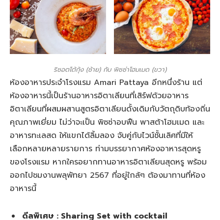
ริซอตโต้กุ้ง (ซ้าย) กับ พิซซ่าโฮมเมด (ขวา)
ห้องอาหารประจำโรงแรม Amari Pattaya อีกหนึ่งร้าน แต่
ห้องอาหารนี้เป็นร้านอาหารอิตาเลียนที่เสิร์ฟด้วยอาหาร
อิตาเลียนที่ผสมผสานสูตรอิตาเลียนดั้งเดิมกับวัตถุดิบท้องถิ่น
คุณภาพเยี่ยม ไม่ว่าจะเป็น พิซซ่าอบฟืน พาสต้าโฮมเมด และ
อาหารทะเลสด ให้แขกได้ลิ้มลอง จับคู่กับไวน์ชั้นเลิศที่มีให้
เลือกหลายหลายรายการ ท่ามบรรยากาศห้องอาหารสุดหรู
ของโรงแรม หากใครอยากทานอาหารอิตาเลียนสุดหรู พร้อม
ออกไปชมงานพลุพัทยา 2567 ที่อยู่ใกล้ๆ ต้องมาทานที่ห้อง
อาหารนี้
ดีลพิเศษ : Sharing Set with cocktail