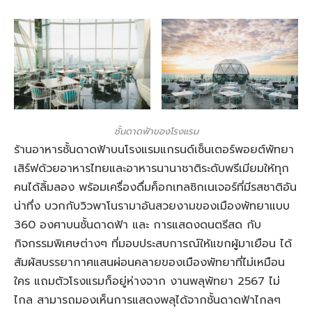
ชั้นดาดฟ้าของโรงแรม
ร้านอาหารชั้นดาดฟ้าบนโรงแรมแกรนด์เซ็นเตอร์พอยต์พัทยา
เสิร์ฟด้วยอาหารไทยและอาหารนานาชาติระดับพรีเมียมให้ทุก
คนได้ลิ้มลอง พร้อมเครื่องดื่มค็อกเทลซิกเนเจอร์ที่มีรสชาติอัน
น่าทึ่ง บวกกับวิวพาโนรามาอันสวยงามของเมืองพัทยาแบบ
360 องศาบนชั้นดาดฟ้า และ การแสดงดนตรีสด กับ
กิจกรรมพิเศษต่างๆ ที่มอบประสบการณ์ให้แขกผู้มาเยือน ได้
สัมผัสบรรยากาศแสนผ่อนคลายของเมืองพัทยาที่ไม่เหมือน
ใคร แถมตัวโรงแรมก็อยู่ห่างจาก งานพลุพัทยา 2567 ไม่
ไกล สามารถมองเห็นการแสดงพลุได้จากชั้นดาดฟ้าไกลๆ