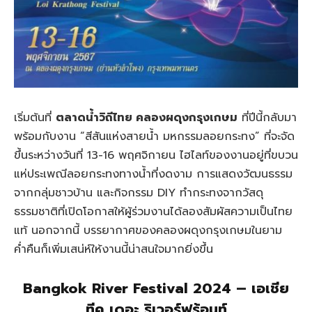
เริ่มต้นที่
ตลาดน้ำวิถีไทย คลองผดุงกรุงเกษม
ที่ปีนี้กลับมา
พร้อมกับงาน “สีสันแห่งสายน้ำ มหกรรมลอยกระทง” ที่จะจัด
ขึ้นระหว่างวันที่ 13-16 พฤศจิกายน ไฮไลท์ของงานอยู่ที่ขบวน
แห่ประเพณีลอยกระทงทางน้ำที่งดงาม การแสดงวัฒนธรรม
จากกลุ่มชาวบ้าน และกิจกรรม DIY ทำกระทงจากวัสดุ
ธรรมชาติที่เปิดโอกาสให้ผู้ร่วมงานได้ลองสัมผัสความเป็นไทย
แท้ นอกจากนี้ บรรยากาศของคลองผดุงกรุงเกษมในยาม
ค่ำคืนก็เพิ่มเสน่ห์ให้งานนี้น่าสนใจมากยิ่งขึ้น
Bangkok River Festival 2024 – เอเชีย
ทีค เดอะ ริเวอร์ฟร้อนท์