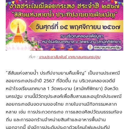
ที่มา :
งานประชาสัมพันธ์ เทศบาลนครนครปฐม
“สีสันแห่งสายน้ำ ประทีปงามยามคืนเพ็ญ” เป็นงานประเพณี
ลอยกระทงประจำปี 2567 ที่จัดขึ้น ณ บริเวณคลองเจดีย์
หน้าโรงเรียนเทศบาล 1 วัดพระงาม (สามัคคีพิทยา) จังหวัด
นครปฐม งานนี้มีวัตถุประสงค์เพื่อสืบสานและอนุรักษ์ประเพณี
ลอยกระทงอันงดงามของไทย ภายในงานมีกิจกรรมหลาก
หลาย เช่น การประกวดกระทง การแสดงศิลปวัฒนธรรมท้อง
ถิ่น และการออกร้านจำหน่ายสินค้าและอาหารพื้นบ้าน
นอกจากนี้ ยังมีการประดับประดาด้วยโคมไฟและประทีป