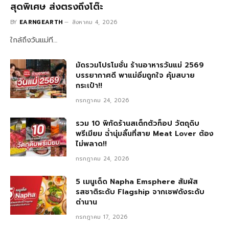
สุดพิเศษ ส่งตรงถึงโต๊ะ
BY
EARNGEARTH
สิงหาคม 4, 2026
ใกล้ถึงวันแม่ที…
มัดรวมโปรโมชั่น ร้านอาหารวันแม่ 2569
บรรยากาศดี พาแม่อิ่มถูกใจ คุ้มสบาย
กระเป๋า!!
กรกฎาคม 24, 2026
รวม 10 พิกัดร้านสเต็กตัวท็อป วัตถุดิบ
พรีเมียม ฉ่ำนุ่มลิ้นที่สาย Meat Lover ต้อง
ไม่พลาด!!
กรกฎาคม 24, 2026
5 เมนูเด็ด Napha Emsphere สัมผัส
รสชาติระดับ Flagship จากเชฟดังระดับ
ตำนาน
กรกฎาคม 17, 2026