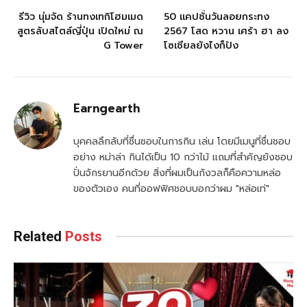
รีวิว นุ่มจัด ร้านทงเทกิโฮมเมด
50 แคปชั่นวันลอยกระทง
สูตรลับสไตล์ญี่ปุ่น เปิดใหม่ ณ
2567 โสด หวาน เศร้า ฮา ลง
G Tower
โซเชียลยังไงก็ปัง
Earngearth
บุคคลลึกลับที่ชื่นชอบในการกิน เล่น โดยมีเมนูที่ชื่นชอบ
อย่าง หม่าล่า กินได้เป็น 10 กว่าไม้ แถมที่สำคัญยังชอบ
ปั่นจักรยานอีกด้วย สิ่งที่ผมเป็นกังวลก็คือความหล่อ
ของตัวเอง คนที่ออฟฟิศชอบบอกว่าผม "หล่อเท่"
Related
Posts