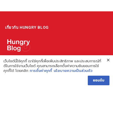
เกี่ยวกับ HUNGRY BLOG
แหล่งรวมข้อมูล ข่าวสาร เกี่ยวกับร้านอาหารและเรื่องกิน ไม่ว่าจะเป็น
เว็บไซต์นี้ใช้คุกกี้ เราใช้คุกกี้เพื่อเพิ่มประสิทธิภาพ และประสบการณ์ที่
ดีในการใช้งานเว็บไซต์ คุณสามารถเลือกตั้งค่าความยินยอมการใช้
รีวิว ชี้เป้า รวมถึงความรู้ต่างๆ ที่เราอยากแชร์!
คุกกี้ได้ โดยคลิก
การตั้งค่าคุกกี้
นโยบายความเป็นส่วนตัว
ไม่พอ เรายังมีความรู้เกี่ยวกับการทำร้านอาหาร เพื่อผู้ประกอบการ ที่
ยอมรับ
เดียวครบ เพราะเราคือผู้เชี่ยวชาญเรื่องความหิว
Hungry Blog โดย Hungry Hub
Facebook
Instagram
YouTube
TikTok