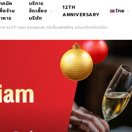
ทคนิค
บริการ
12TH
พื่อร้าน
จัดเลี้ยง
ไทย
ANNIVERSARY
าหาร
บริษัท
์มาส ALATi Siam Kempinski จัดเต็มบุฟเฟต์หรู ฉบับเมดิเตอร์เรเนียน