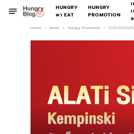
เ
HUNGRY
HUNGRY
เ
พา EAT
PROMOTION
อ
Home
News
Hungry Promotion
โปรโมชั่นคริสต
»
»
»